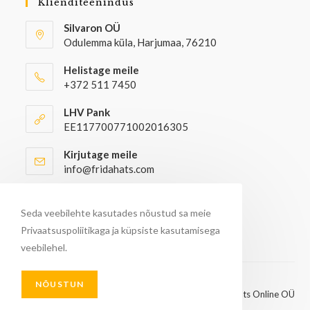
Klienditeenindus
Silvaron OÜ
Odulemma küla, Harjumaa, 76210
Helistage meile
+372 511 7450
LHV Pank
EE117700771002016305
Kirjutage meile
info@fridahats.com
Hulgiostjatel palun kontakteeruda
info@fridahats.com
Seda veebilehte kasutades nõustud sa meie
Privaatsuspoliitikaga ja küpsiste kasutamisega
veebilehel.
NÕUSTUN
© Kõik õigused kaitstud 2026 - FridaHats Online OÜ