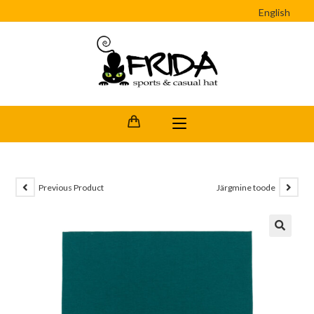
English
Previous Product
Järgmine toode
🔍