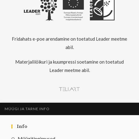
Fridahats e-poe arendamine on toetatud Leader meetme
abil.
Materjalilõikuri ja kuumpressi soetamine on toetatud
Leader meetme abil.
MÜÜGI JA TARNE INFO
Info
Müügitingimused