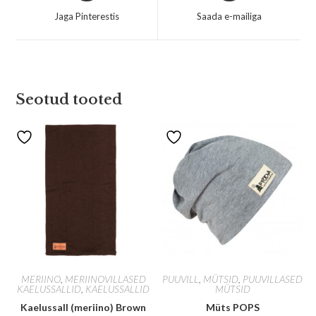
Jaga Pinterestis
Saada e-mailiga
Seotud tooted
MERIINO
,
MERIINOVILLASED
PUUVILL
,
MÜTSID
,
PUUVILLASED
KAELUSSALLID
,
KAELUSSALLID
MÜTSID
Kaelussall (meriino) Brown
Müts POPS