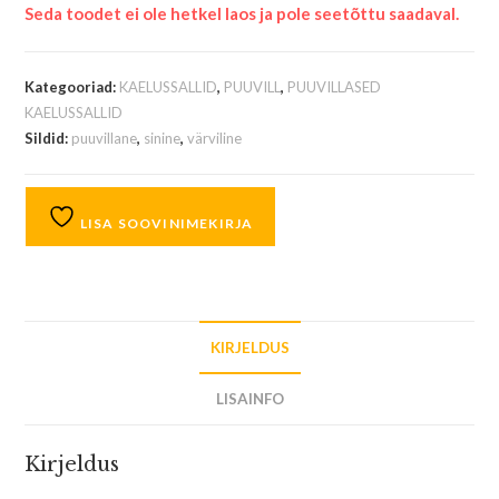
Seda toodet ei ole hetkel laos ja pole seetõttu saadaval.
Kategooriad:
KAELUSSALLID
,
PUUVILL
,
PUUVILLASED
KAELUSSALLID
Sildid:
puuvillane
,
sinine
,
värviline
LISA SOOVINIMEKIRJA
KIRJELDUS
LISAINFO
Kirjeldus