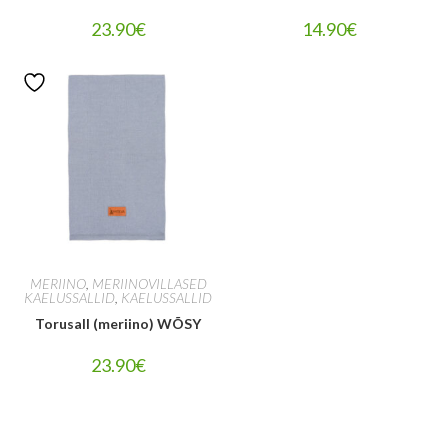
23.90
€
14.90
€
MERIINO
,
MERIINOVILLASED
KAELUSSALLID
,
KAELUSSALLID
Torusall (meriino) WÕSY
23.90
€