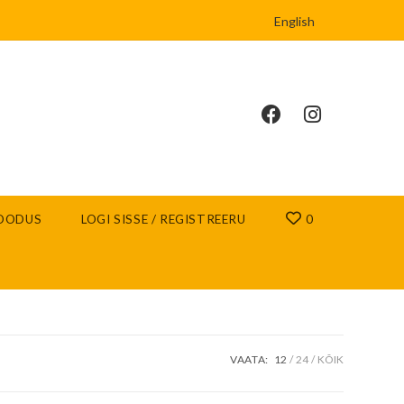
English
OODUS
LOGI SISSE / REGISTREERU
0
VAATA:
12
24
KÕIK