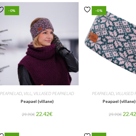
-0%
-0%
PEAPAELAD
,
VILL
,
VILLASED PEAPAELAD
PEAPAELAD
,
VILLASED 
Peapael (villane)
Peapael (villane)
22.42
€
22.4
29.90
€
29.90
€