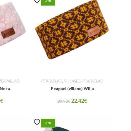
-0%
PEAPAELAD
PEAPAELAD
,
VILLASED PEAPAELAD
) Nosa
Peapael (villane) Willa
2
€
22.42
€
29.90
€
-0%