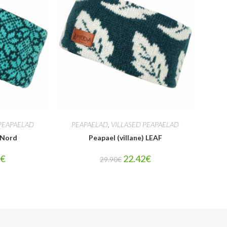
PEAPAELAD
PEAPAELAD
,
VILLASED PEAPAELAD
) Nord
Peapael (villane) LEAF
2
€
22.42
€
29.90
€