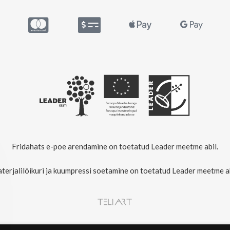
Fridahats e-poe arendamine on toetatud Leader meetme abil.
terjalilõikuri ja kuumpressi soetamine on toetatud Leader meetme ab