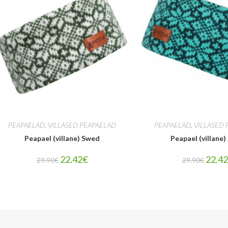
PEAPAELAD
,
VILLASED PEAPAELAD
PEAPAELAD
,
VILLASED 
Peapael (villane) Swed
Peapael (villane
22.42
€
22.4
29.90
€
29.90
€