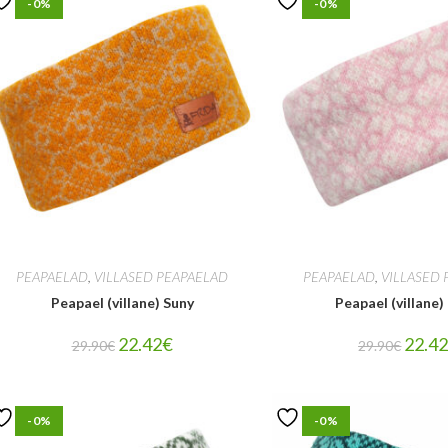
-0%
-0%
PEAPAELAD
,
VILLASED PEAPAELAD
PEAPAELAD
,
VILLASED 
Peapael (villane) Suny
Peapael (villane
22.42
€
22.4
29.90
€
29.90
€
-0%
-0%