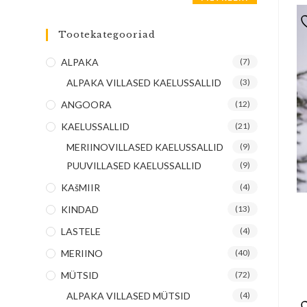
Tootekategooriad
ALPAKA
(7)
ALPAKA VILLASED KAELUSSALLID
(3)
ANGOORA
(12)
KAELUSSALLID
(21)
MERIINOVILLASED KAELUSSALLID
(9)
PUUVILLASED KAELUSSALLID
(9)
KAšMIIR
(4)
KINDAD
(13)
LASTELE
(4)
MERIINO
(40)
MÜTSID
(72)
ALPAKA VILLASED MÜTSID
(4)