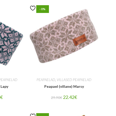
-0%
PEAPAELAD
PEAPAELAD
,
VILLASED PEAPAELAD
 Lapy
Peapael (villane) Marsy
2
€
22.42
€
29.90
€