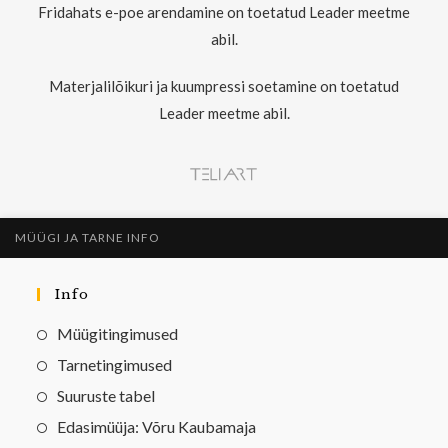
Fridahats e-poe arendamine on toetatud Leader meetme
abil.
Materjalilõikuri ja kuumpressi soetamine on toetatud
Leader meetme abil.
MÜÜGI JA TARNE INFO
Info
Müügitingimused
Tarnetingimused
Suuruste tabel
Edasimüüja: Võru Kaubamaja