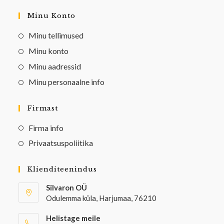
Minu Konto
Minu tellimused
Minu konto
Minu aadressid
Minu personaalne info
Firmast
Firma info
Privaatsuspoliitika
Klienditeenindus
Silvaron OÜ
Odulemma küla, Harjumaa, 76210
Helistage meile