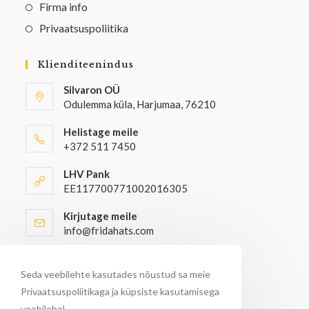
Firma info
Privaatsuspoliitika
Klienditeenindus
Silvaron OÜ
Odulemma küla, Harjumaa, 76210
Helistage meile
+372 511 7450
LHV Pank
EE117700771002016305
Kirjutage meile
info@fridahats.com
Hulgiostjatel palun kontakteeruda
info@fridahats.com
Seda veebilehte kasutades nõustud sa meie
Privaatsuspoliitikaga ja küpsiste kasutamisega
veebilehel.