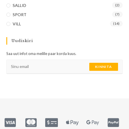
SALLID
(2)
SPORT
(7)
VILL
(14)
Uudiskiri
Saa uut infot oma meilile paar korda kuus.
KINNITA