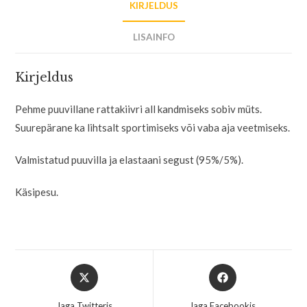
KIRJELDUS
LISAINFO
Kirjeldus
Pehme puuvillane rattakiivri all kandmiseks sobiv müts.
Suurepärane ka lihtsalt sportimiseks või vaba aja veetmiseks.
Valmistatud puuvilla ja elastaani segust (95%/5%).
Käsipesu.
Jaga Twitteris
Jaga Facebookis