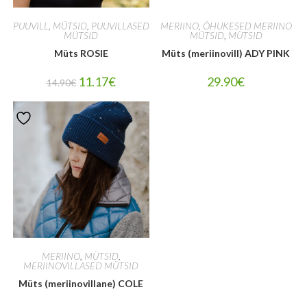
PUUVILL
,
MÜTSID
,
PUUVILLASED
MERIINO
,
ÕHUKESED MERIINO
MÜTSID
MÜTSID
,
MÜTSID
Müts ROSIE
Müts (meriinovill) ADY PINK
11.17
€
29.90
€
14.90
€
MERIINO
,
MÜTSID
,
MERIINOVILLASED MÜTSID
Müts (meriinovillane) COLE