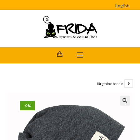
English
Järgmine toode
-0%
🔍