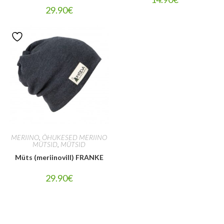
29.90
€
MERIINO
,
ÕHUKESED MERIINO
MÜTSID
,
MÜTSID
Müts (meriinovill) FRANKE
29.90
€