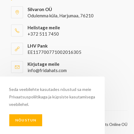
Silvaron OÜ
Odulemma küla, Harjumaa, 76210
Helistage meile
+372 511 7450
LHV Pank
EE117700771002016305
Kirjutage meile
info@fridahats.com
Hulgiostjatel palun kontakteeruda
info@fridahats.com
Seda veebilehte kasutades nõustud sa meie
Privaatsuspoliitikaga ja küpsiste kasutamisega
veebilehel.
NÕUSTUN
© Kõik õigused kaitstud 2026 - FridaHats Online OÜ