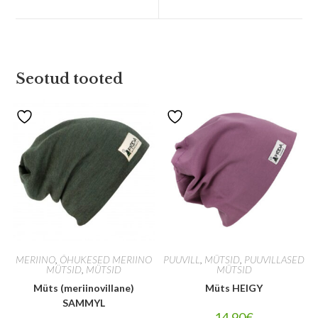
Seotud tooted
MERIINO
,
ÕHUKESED MERIINO
PUUVILL
,
MÜTSID
,
PUUVILLASED
MÜTSID
,
MÜTSID
MÜTSID
Müts (meriinovillane)
Müts HEIGY
SAMMYL
14.90
€