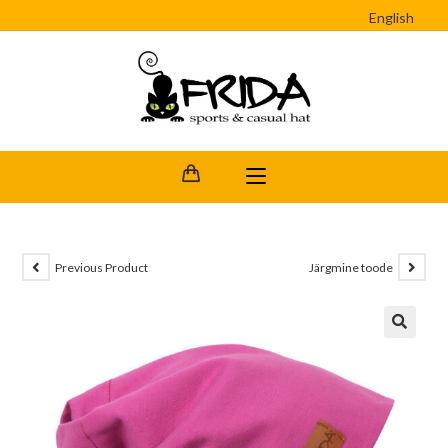
English
Previous Product
Järgmine toode
🔍