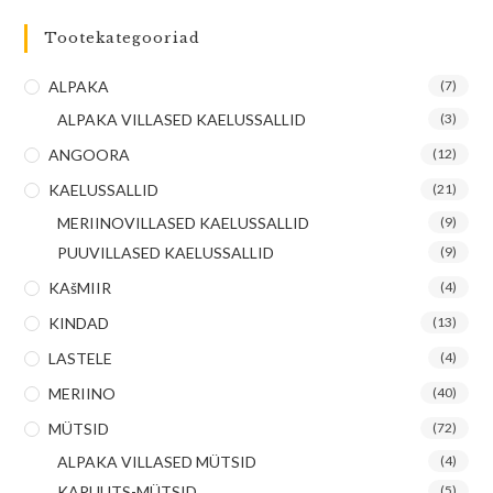
Tootekategooriad
ALPAKA
(7)
ALPAKA VILLASED KAELUSSALLID
(3)
ANGOORA
(12)
KAELUSSALLID
(21)
MERIINOVILLASED KAELUSSALLID
(9)
PUUVILLASED KAELUSSALLID
(9)
KAšMIIR
(4)
KINDAD
(13)
LASTELE
(4)
MERIINO
(40)
MÜTSID
(72)
ALPAKA VILLASED MÜTSID
(4)
KAPUUTS-MÜTSID
(5)