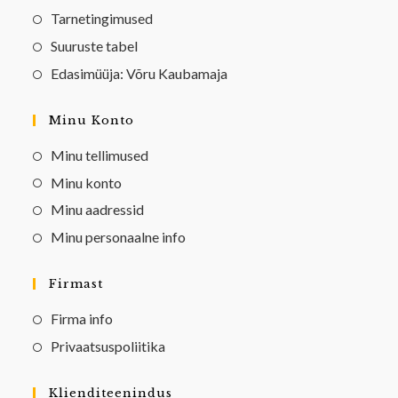
Tarnetingimused
Suuruste tabel
Edasimüüja: Võru Kaubamaja
Minu Konto
Minu tellimused
Minu konto
Minu aadressid
Minu personaalne info
Firmast
Firma info
Privaatsuspoliitika
Klienditeenindus