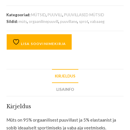
Kategooriad:
MÜTSID
,
PUUVILL
,
PUUVILLASED MÜTSID
Sildid:
müts
,
orgaanilinepuuvill
,
puuvillane
,
sprot
,
vabaaeg
LISA SOOVINIMEKIRJA
KIRJELDUS
LISAINFO
Kirjeldus
Müts on 95% orgaanilisest puuvillast ja 5% elastaanist ja
sobib ideaalselt sportimiseks ja vaba aja veetmiseks.