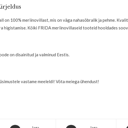
irjeldus
all on 100% meriinovillast, mis on väga nahasõbralik ja pehme. Kvali
ra higistamise. Kõiki FRIDA meriinovillaseid tooteid hooldades soov
oode on disainitud ja valminud Eestis.
üsimustele vastame meeleldi! Võta meiega ühendust!
Jaga
Jaga