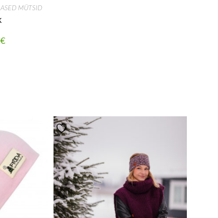
LASED MÜTSID
K
2
€