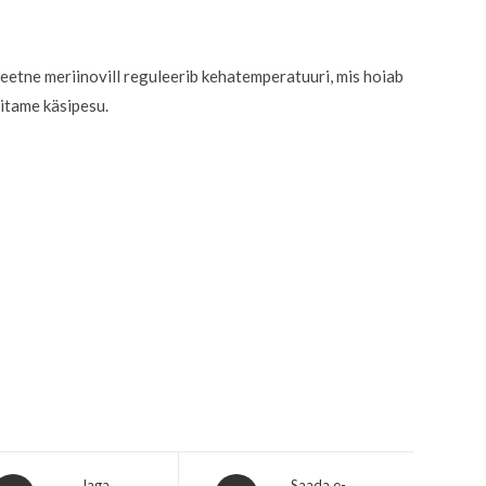
teetne meriinovill reguleerib kehatemperatuuri, mis hoiab
itame käsipesu.
Jaga
Saada e-