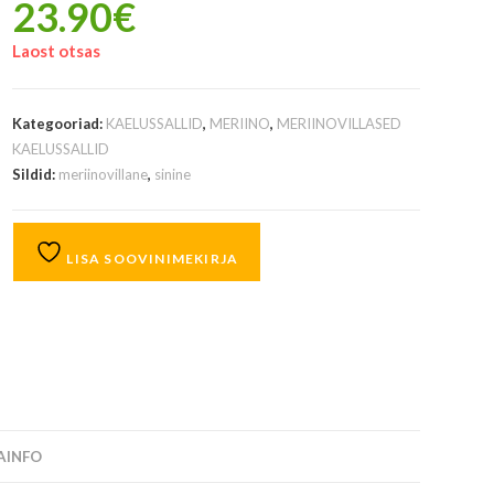
23.90
€
Laost otsas
Kategooriad:
KAELUSSALLID
,
MERIINO
,
MERIINOVILLASED
KAELUSSALLID
Sildid:
meriinovillane
,
sinine
LISA SOOVINIMEKIRJA
SAINFO