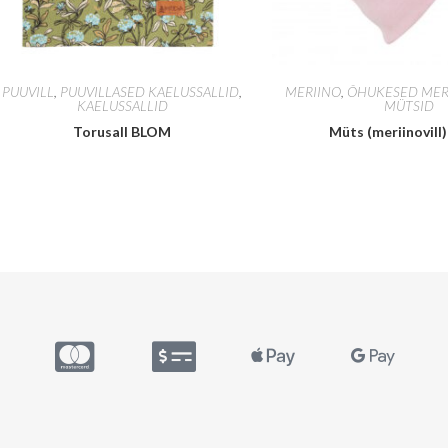
PUUVILL
,
PUUVILLASED KAELUSSALLID
,
MERIINO
,
ÕHUKESED MER
KAELUSSALLID
MÜTSID
Torusall BLOM
Müts (meriinovill