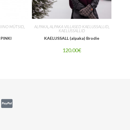
IINO MÜTSID
,
ALPAKA
,
ALPAKA VILLASED KAELUSSALLID
,
KAELUSSALLID
) PINKI
KAELUSSALL (alpaka) Brodie
120.00
€