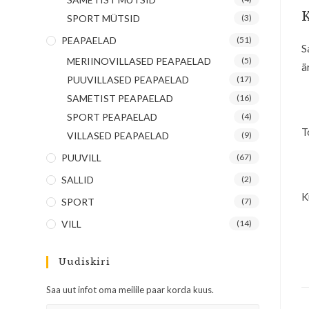
K
SPORT MÜTSID
(3)
PEAPAELAD
(51)
S
MERIINOVILLASED PEAPAELAD
(5)
ä
PUUVILLASED PEAPAELAD
(17)
SAMETIST PEAPAELAD
(16)
SPORT PEAPAELAD
(4)
T
VILLASED PEAPAELAD
(9)
PUUVILL
(67)
SALLID
(2)
K
SPORT
(7)
VILL
(14)
Uudiskiri
Saa uut infot oma meilile paar korda kuus.