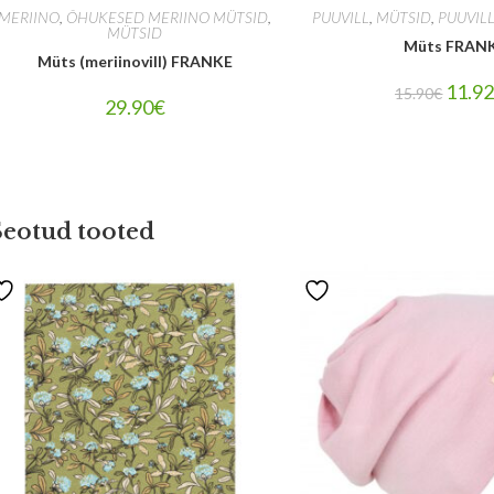
MERIINO
,
ÕHUKESED MERIINO MÜTSID
,
PUUVILL
,
MÜTSID
,
PUUVIL
MÜTSID
Müts FRAN
Müts (meriinovill) FRANKE
11.9
15.90
€
29.90
€
Seotud tooted