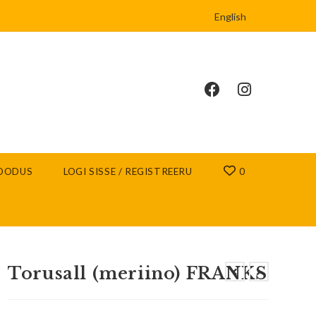
English
OODUS
LOGI SISSE / REGISTREERU
0
Torusall (meriino) FRANKS