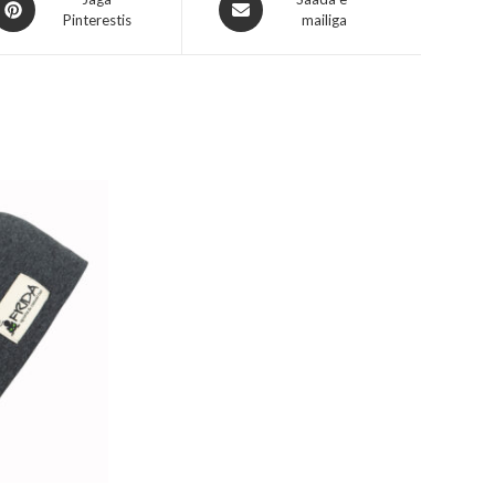
Pinterestis
mailiga