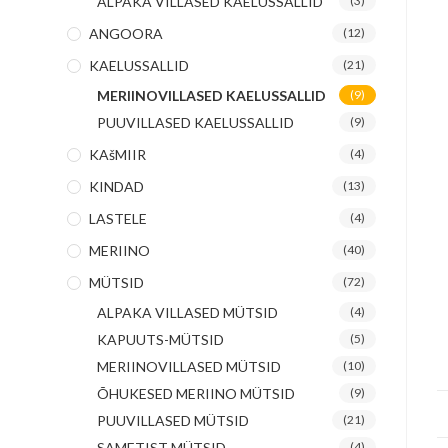
ALPAKA VILLASED KAELUSSALLID
(3)
ANGOORA
(12)
KAELUSSALLID
(21)
MERIINOVILLASED KAELUSSALLID
(9)
PUUVILLASED KAELUSSALLID
(9)
KAšMIIR
(4)
KINDAD
(13)
LASTELE
(4)
MERIINO
(40)
MÜTSID
(72)
ALPAKA VILLASED MÜTSID
(4)
KAPUUTS-MÜTSID
(5)
MERIINOVILLASED MÜTSID
(10)
ÕHUKESED MERIINO MÜTSID
(9)
PUUVILLASED MÜTSID
(21)
SAMETIST MÜTSID
(4)