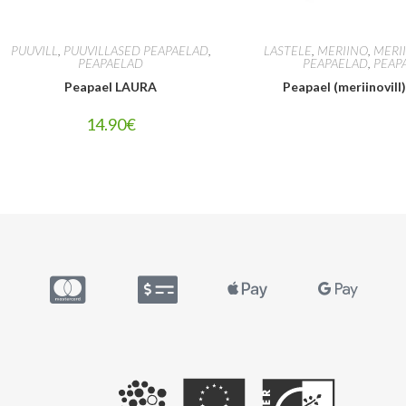
PUUVILL
,
PUUVILLASED PEAPAELAD
,
LASTELE
,
MERIINO
,
MERI
PEAPAELAD
PEAPAELAD
,
PEAP
Peapael LAURA
Peapael (meriinovil
14.90
€