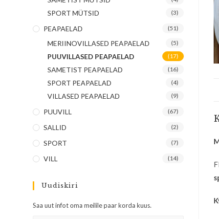
SPORT MÜTSID
(3)
PEAPAELAD
(51)
MERIINOVILLASED PEAPAELAD
(5)
PUUVILLASED PEAPAELAD
(17)
SAMETIST PEAPAELAD
(16)
SPORT PEAPAELAD
(4)
VILLASED PEAPAELAD
(9)
PUUVILL
(67)
K
SALLID
(2)
M
SPORT
(7)
VILL
(14)
F
s
Uudiskiri
K
Saa uut infot oma meilile paar korda kuus.