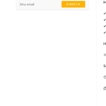
M
KINNITA
H

S

