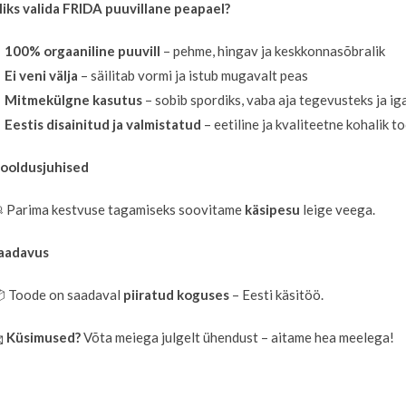
iks valida FRIDA puuvillane peapael?
✔
100% orgaaniline puuvill
– pehme, hingav ja keskkonnasõbralik
✔
Ei veni välja
– säilitab vormi ja istub mugavalt peas
✔
Mitmekülgne kasutus
– sobib spordiks, vaba aja tegevusteks ja 
✔
Eestis disainitud ja valmistatud
– eetiline ja kvaliteetne kohalik t
ooldusjuhised
 Parima kestvuse tagamiseks soovitame
käsipesu
leige veega.
aadavus
 Toode on saadaval
piiratud koguses
– Eesti käsitöö.

Küsimused?
Võta meiega julgelt ühendust – aitame hea meelega!