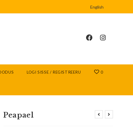
English
OODUS
LOGI SISSE / REGISTREERU
0
Peapael