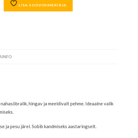
LISA SOOVINIMEKIRJA
SAINFO
n nahasõbralik, hingav ja meeldivalt pehme. Ideaalne valik
miseks.
e ja pesu järel. Sobib kandmiseks aastaringselt.