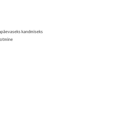
igapäevaseks kandmiseks
ootmine