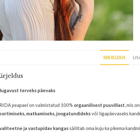
KIRJELDUS
LI
irjeldus
ugavust terveks päevaks
RIDA peapael on valmistatud 100%
orgaanilisest puuvillast
, mis o
portimiseks, matkamiseks, joogatundideks
või ligapäevaseks kand
valiteetne ja vastupidav kangas
säilitab oma kuju ka pikema kandmis