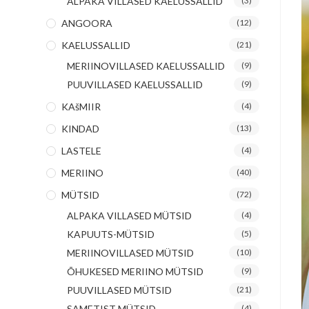
ALPAKA VILLASED KAELUSSALLID
(3)
ANGOORA
(12)
KAELUSSALLID
(21)
MERIINOVILLASED KAELUSSALLID
(9)
PUUVILLASED KAELUSSALLID
(9)
KAšMIIR
(4)
KINDAD
(13)
LASTELE
(4)
MERIINO
(40)
MÜTSID
(72)
ALPAKA VILLASED MÜTSID
(4)
KAPUUTS-MÜTSID
(5)
MERIINOVILLASED MÜTSID
(10)
ÕHUKESED MERIINO MÜTSID
(9)
PUUVILLASED MÜTSID
(21)
SAMETIST MÜTSID
(4)