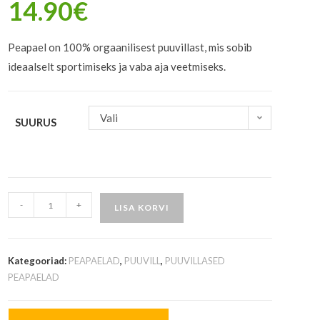
14.90
€
Peapael on 100% orgaanilisest puuvillast, mis sobib
ideaalselt sportimiseks ja vaba aja veetmiseks.
Vali
SUURUS
-
+
LISA KORVI
Kategooriad:
PEAPAELAD
,
PUUVILL
,
PUUVILLASED
PEAPAELAD