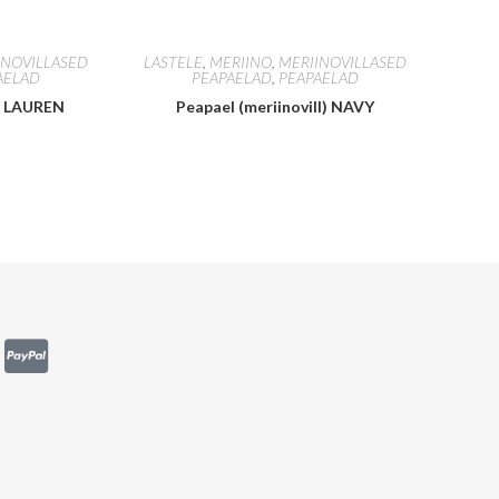
INOVILLASED
LASTELE
,
MERIINO
,
MERIINOVILLASED
AELAD
PEAPAELAD
,
PEAPAELAD
l) LAUREN
Peapael (meriinovill) NAVY