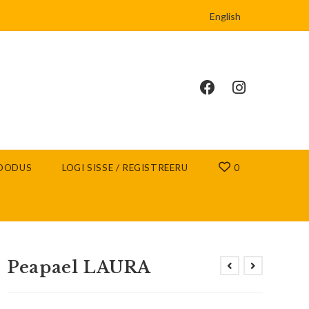
English
OODUS
LOGI SISSE / REGISTREERU
0
Peapael LAURA