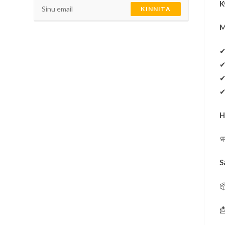
K
KINNITA
M
H

S

