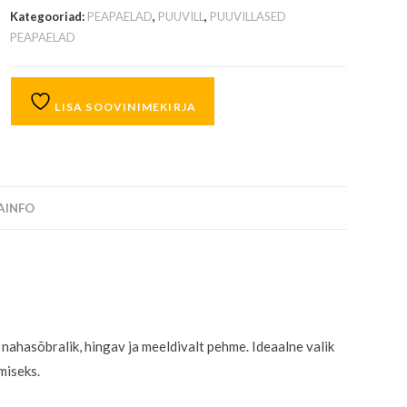
Kategooriad:
PEAPAELAD
,
PUUVILL
,
PUUVILLASED
PEAPAELAD
LISA SOOVINIMEKIRJA
SAINFO
n nahasõbralik, hingav ja meeldivalt pehme. Ideaalne valik
miseks.