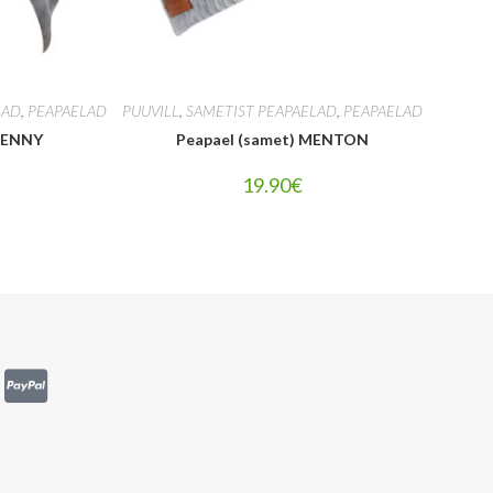
LAD
,
PEAPAELAD
PUUVILL
,
SAMETIST PEAPAELAD
,
PEAPAELAD
 JENNY
Peapael (samet) MENTON
19.90
€