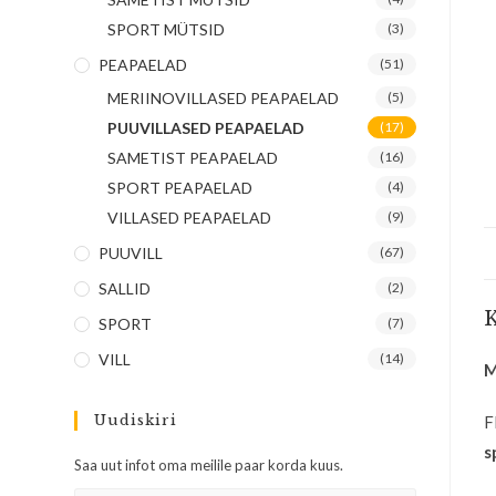
SPORT MÜTSID
(3)
PEAPAELAD
(51)
MERIINOVILLASED PEAPAELAD
(5)
PUUVILLASED PEAPAELAD
(17)
SAMETIST PEAPAELAD
(16)
SPORT PEAPAELAD
(4)
VILLASED PEAPAELAD
(9)
PUUVILL
(67)
SALLID
(2)
K
SPORT
(7)
VILL
(14)
M
Uudiskiri
F
s
Saa uut infot oma meilile paar korda kuus.