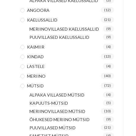
ALPAKA VILLASED KAELUSSALLID
(3)
ANGOORA
(12)
KAELUSSALLID
(21)
MERIINOVILLASED KAELUSSALLID
(9)
PUUVILLASED KAELUSSALLID
(9)
KAšMIIR
(4)
KINDAD
(13)
LASTELE
(4)
MERIINO
(40)
MÜTSID
(72)
ALPAKA VILLASED MÜTSID
(4)
KAPUUTS-MÜTSID
(5)
MERIINOVILLASED MÜTSID
(10)
ÕHUKESED MERIINO MÜTSID
(9)
PUUVILLASED MÜTSID
(21)
SAMETIST MÜTSID
(4)