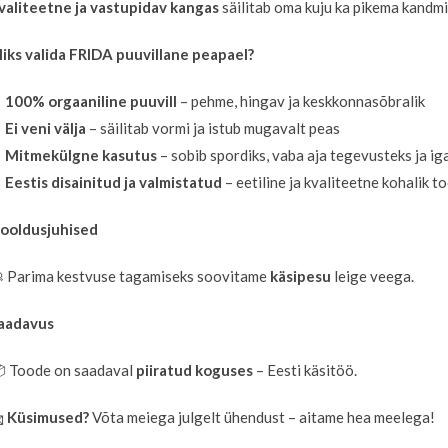
valiteetne ja vastupidav kangas
säilitab oma kuju ka pikema kandmis
iks valida FRIDA puuvillane peapael?
✔
100% orgaaniline puuvill
– pehme, hingav ja keskkonnasõbralik
✔
Ei veni välja
– säilitab vormi ja istub mugavalt peas
✔
Mitmekülgne kasutus
– sobib spordiks, vaba aja tegevusteks ja 
✔
Eestis disainitud ja valmistatud
– eetiline ja kvaliteetne kohalik t
ooldusjuhised
 Parima kestvuse tagamiseks soovitame
käsipesu
leige veega.
aadavus
 Toode on saadaval
piiratud koguses
– Eesti käsitöö.

Küsimused?
Võta meiega julgelt ühendust – aitame hea meelega!