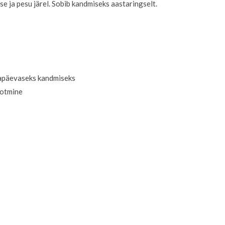
e ja pesu järel. Sobib kandmiseks aastaringselt.
igapäevaseks kandmiseks
ootmine