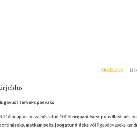
KIRJELDUS
LI
irjeldus
ugavust terveks päevaks
RIDA peapael on valmistatud 100%
orgaanilisest puuvillast
, mis o
portimiseks, matkamiseks, joogatundideks
või ligapäevaseks kand