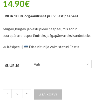
14.90
€
FRIDA 100% orgaanilisest puuvillast peapael
Mugav, hingav ja vastupidav peapael, mis sobib
suurepäraselt sportimiseks ja igapäevaseks kandmiseks.
🧼
Käsipesu |
Disainitud ja valmistatud Eestis
Vali
SUURUS
-
+
LISA KORVI