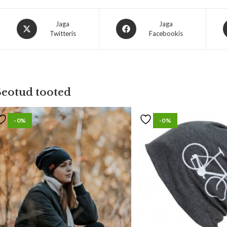
Jaga
Jaga
Twitteris
Facebookis
Seotud tooted
-0%
-0%