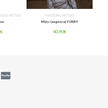
LASED MÜTSID
ANGOORA
,
MÜTSID
kur
Müts (angoora) FURRY
7
€
40.90
€