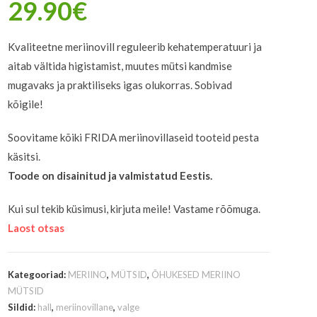
29.90
€
Kvaliteetne meriinovill reguleerib kehatemperatuuri ja
aitab vältida higistamist, muutes mütsi kandmise
mugavaks ja praktiliseks igas olukorras. Sobivad
kõigile!
Soovitame kõiki FRIDA meriinovillaseid tooteid pesta
käsitsi.
Toode on disainitud ja valmistatud Eestis.
Kui sul tekib küsimusi, kirjuta meile! Vastame rõõmuga.
Laost otsas
Kategooriad:
MERIINO
,
MÜTSID
,
ÕHUKESED MERIINO
MÜTSID
Sildid:
hall
,
meriinovillane
,
valge