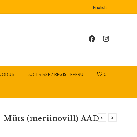
English
OODUS
LOGI SISSE / REGISTREERU
0
Müts (meriinovill) AAD