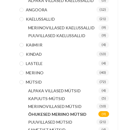
ALPAKA VILLASED KAELUSSALLID
(3)
ANGOORA
(12)
KAELUSSALLID
(21)
MERIINOVILLASED KAELUSSALLID
(9)
PUUVILLASED KAELUSSALLID
(9)
KAšMIIR
(4)
KINDAD
(13)
LASTELE
(4)
MERIINO
(40)
MÜTSID
(72)
ALPAKA VILLASED MÜTSID
(4)
KAPUUTS-MÜTSID
(5)
MERIINOVILLASED MÜTSID
(10)
ÕHUKESED MERIINO MÜTSID
(9)
PUUVILLASED MÜTSID
(21)
SAMETIST MÜTSID
(4)