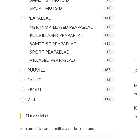
SPORT MÜTSID
(3)
PEAPAELAD
(51)
MERIINOVILLASED PEAPAELAD
(5)
PUUVILLASED PEAPAELAD
(17)
SAMETIST PEAPAELAD
(16)
SPORT PEAPAELAD
(4)
VILLASED PEAPAELAD
(9)
PUUVILL
(67)
K
SALLID
(2)
M
SPORT
(7)
m
VILL
(14)
K
T
Uudiskiri
Saa uut infot oma meilile paar korda kuus.