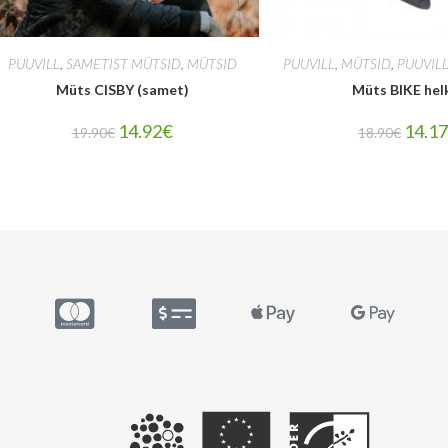
PUUVILL
,
SAMETIST MÜTSID
,
MÜTSID
PUUVILL
,
MÜTSID
,
PUUVIL
Müts CISBY (samet)
Müts BIKE hel
14.92
€
14.1
19.90
€
18.90
€