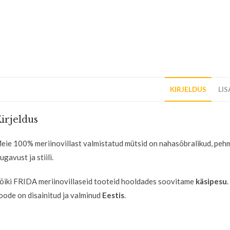
KIRJELDUS
LI
irjeldus
eie 100% meriinovillast valmistatud mütsid on nahasõbralikud, peh
ugavust ja stiili.
õiki FRIDA meriinovillaseid tooteid hooldades soovitame
käsipesu
.
oode on disainitud ja valminud
Eestis
.