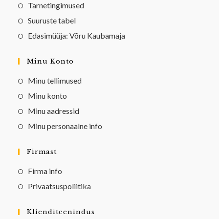
Tarnetingimused
Suuruste tabel
Edasimüüja: Võru Kaubamaja
Minu Konto
Minu tellimused
Minu konto
Minu aadressid
Minu personaalne info
Firmast
Firma info
Privaatsuspoliitika
Klienditeenindus