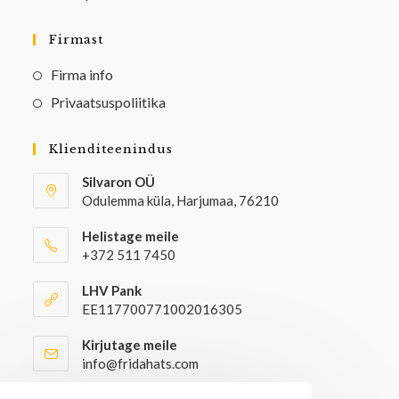
Firmast
Firma info
Privaatsuspoliitika
Klienditeenindus
Silvaron OÜ
Odulemma küla, Harjumaa, 76210
Helistage meile
+372 511 7450
LHV Pank
EE117700771002016305
Kirjutage meile
info@fridahats.com