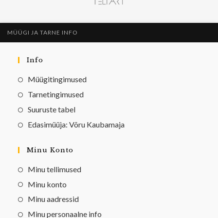
MÜÜGI JA TARNE INFO
Info
Müügitingimused
Tarnetingimused
Suuruste tabel
Edasimüüja: Võru Kaubamaja
Minu Konto
Minu tellimused
Minu konto
Minu aadressid
Minu personaalne info