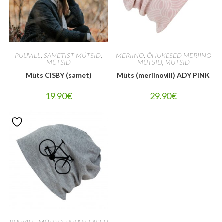
PUUVILL
,
SAMETIST MÜTSID
,
MERIINO
,
ÕHUKESED MERIINO
MÜTSID
MÜTSID
,
MÜTSID
Müts CISBY (samet)
Müts (meriinovill) ADY PINK
19.90
€
29.90
€
PUUVILL
,
MÜTSID
,
PUUVILLASED