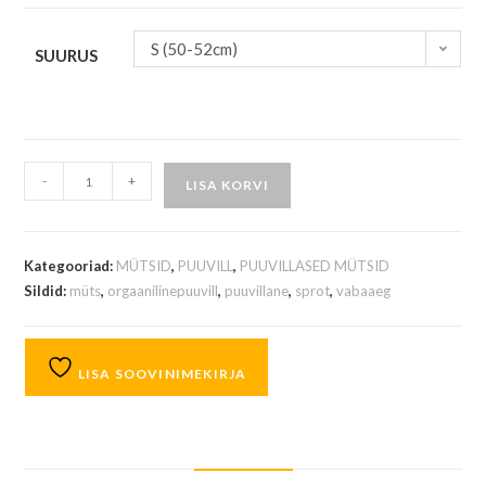
S (50-52cm)
SUURUS
-
+
LISA KORVI
Kategooriad:
MÜTSID
,
PUUVILL
,
PUUVILLASED MÜTSID
Sildid:
müts
,
orgaanilinepuuvill
,
puuvillane
,
sprot
,
vabaaeg
LISA SOOVINIMEKIRJA