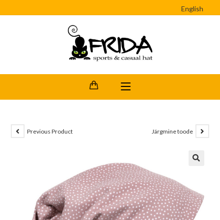
English
Previous Product
Järgmine toode
🔍