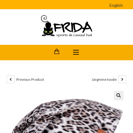
English
Previous Product
Järgmine toode
🔍