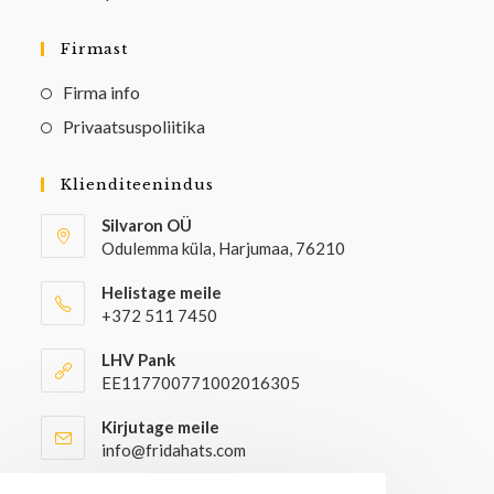
Firmast
Firma info
Privaatsuspoliitika
Klienditeenindus
Silvaron OÜ
Odulemma küla, Harjumaa, 76210
Helistage meile
+372 511 7450
LHV Pank
EE117700771002016305
Kirjutage meile
info@fridahats.com