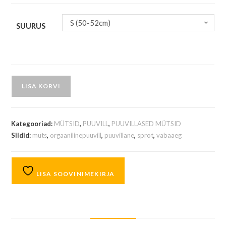
S (50-52cm)
SUURUS
LISA KORVI
Kategooriad:
MÜTSID
,
PUUVILL
,
PUUVILLASED MÜTSID
Sildid:
müts
,
orgaanilinepuuvill
,
puuvillane
,
sprot
,
vabaaeg
LISA SOOVINIMEKIRJA