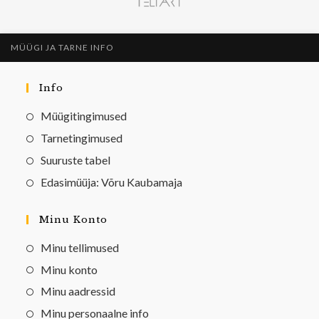
MÜÜGI JA TARNE INFO
Info
Müügitingimused
Tarnetingimused
Suuruste tabel
Edasimüüja: Võru Kaubamaja
Minu Konto
Minu tellimused
Minu konto
Minu aadressid
Minu personaalne info