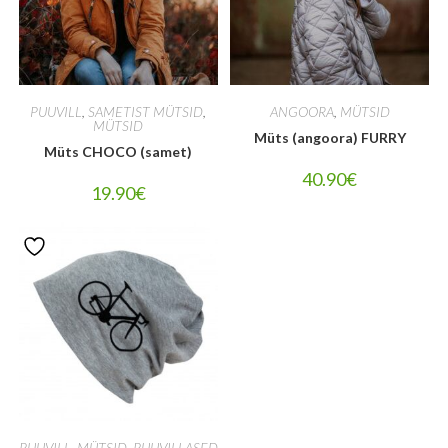
PUUVILL
,
SAMETIST MÜTSID
,
ANGOORA
,
MÜTSID
MÜTSID
Müts (angoora) FURRY
Müts CHOCO (samet)
40.90
€
19.90
€
PUUVILL
,
MÜTSID
,
PUUVILLASED