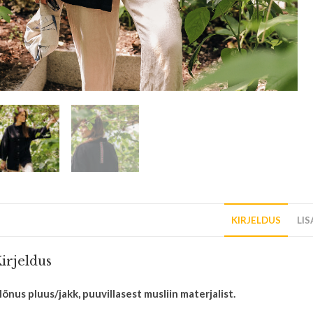
KIRJELDUS
LI
irjeldus
õnus pluus/jakk, puuvillasest musliin materjalist.