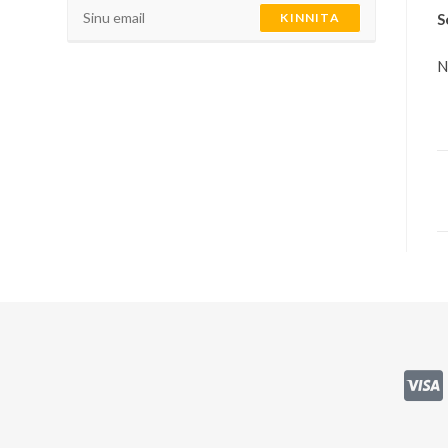
S
KINNITA
N