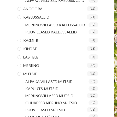
ALPAKA VILLASED KAELUSSALLID
(3)
ANGOORA
(12)
KAELUSSALLID
(21)
MERIINOVILLASED KAELUSSALLID
(9)
PUUVILLASED KAELUSSALLID
(9)
KAšMIIR
(4)
KINDAD
(13)
LASTELE
(4)
MERIINO
(40)
MÜTSID
(72)
ALPAKA VILLASED MÜTSID
(4)
KAPUUTS-MÜTSID
(5)
MERIINOVILLASED MÜTSID
(10)
ÕHUKESED MERIINO MÜTSID
(9)
PUUVILLASED MÜTSID
(21)
SAMETIST MÜTSID
(4)