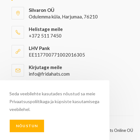
Silvaron OÜ
Odulemma küla, Harjumaa, 76210
Helistage meile
+372 511 7450
LHV Pank
EE117700771002016305
Kirjutage meile
info@fridahats.com
Hulgiostjatel palun kontakteeruda
info@fridahats.com
Seda veebilehte kasutades nõustud sa meie
Privaatsuspoliitikaga ja küpsiste kasutamisega
veebilehel.
NÕUSTUN
© Kõik õigused kaitstud 2026 - FridaHats Online OÜ