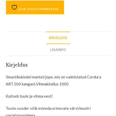
LISA SOOVINIMEKIRJA
KIRJELDUS
LISAINFO
Kirjeldus
Ilmastikukindel mantel/jope, mis on valmistatud Cordura
ART.500 kangast.Vihmakindlus 1000
Kaitseb tuule ja vihma eest!
Toote vooder võib esineda erinevate värvi/mustri
varjatsioonidega.