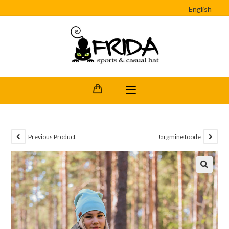
English
Previous Product
Järgmine toode
🔍