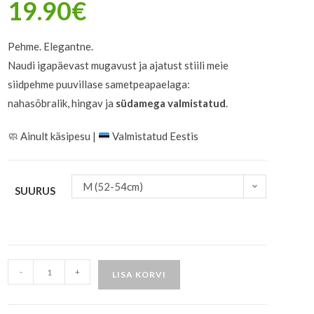
19.90
€
Pehme. Elegantne.
Naudi igapäevast mugavust ja ajatust stiili meie
siidpehme puuvillase sametpeapaelaga:
nahasõbralik, hingav ja
südamega valmistatud
.
🧼
Ainult käsipesu |
Valmistatud Eestis
M (52-54cm)
SUURUS
-
+
LISA KORVI