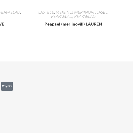
PEAPAELAD
,
LASTELE
,
MERIINO
,
MERIINOVILLASED
PEAPAELAD
,
PEAPAELAD
VE
Peapael (meriinovill) LAUREN