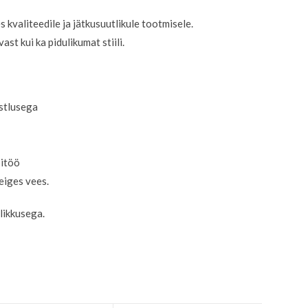
s kvaliteedile ja jätkusuutlikule tootmisele.
st kui ka pidulikumat stiili.
istlusega
sitöö
eiges vees.
likkusega.