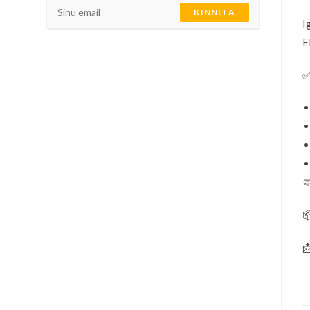
KINNITA
I
E


