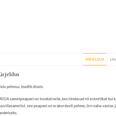
KIRJELDUS
LI
irjeldus
jatu pehmus, teadlik disain.
RIDA sametpeapael on loodud neile, kes hindavad nii esteetikat kui 
uuvillasametist, see peapael on erakordselt pehme, õrn naha vastas 
andmiseks.