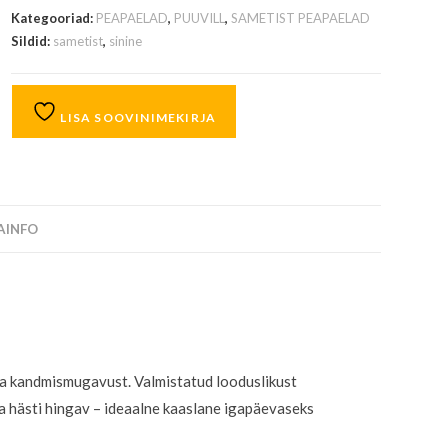
Kategooriad:
PEAPAELAD
,
PUUVILL
,
SAMETIST PEAPAELAD
Sildid:
sametist
,
sinine
LISA SOOVINIMEKIRJA
SAINFO
ka kandmismugavust. Valmistatud looduslikust
ja hästi hingav – ideaalne kaaslane igapäevaseks