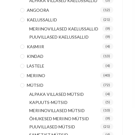
ALPAKA VILLASED KAELUSSALLID
(3)
ANGOORA
(12)
KAELUSSALLID
(21)
MERIINOVILLASED KAELUSSALLID
(9)
PUUVILLASED KAELUSSALLID
(9)
KAšMIIR
(4)
KINDAD
(13)
LASTELE
(4)
MERIINO
(40)
MÜTSID
(72)
ALPAKA VILLASED MÜTSID
(4)
KAPUUTS-MÜTSID
(5)
MERIINOVILLASED MÜTSID
(10)
ÕHUKESED MERIINO MÜTSID
(9)
PUUVILLASED MÜTSID
(21)
SAMETIST MÜTSID
(4)