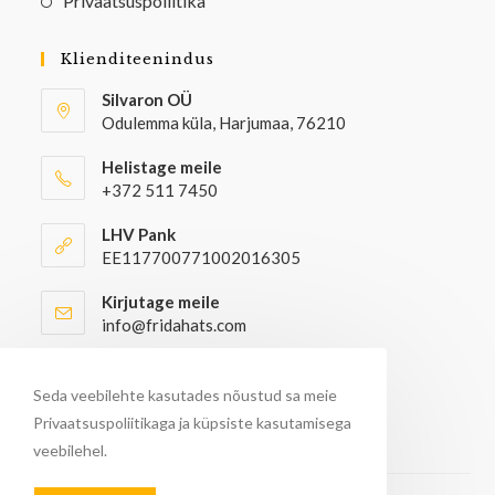
Privaatsuspoliitika
Klienditeenindus
Silvaron OÜ
Odulemma küla, Harjumaa, 76210
Helistage meile
+372 511 7450
LHV Pank
EE117700771002016305
Kirjutage meile
info@fridahats.com
Hulgiostjatel palun kontakteeruda
info@fridahats.com
Seda veebilehte kasutades nõustud sa meie
Privaatsuspoliitikaga ja küpsiste kasutamisega
veebilehel.