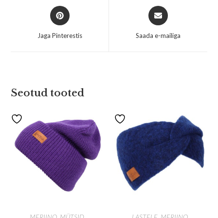
Jaga Pinterestis
Saada e-mailiga
Seotud tooted
MERIINO
,
MÜTSID
,
LASTELE
,
MERIINO
,