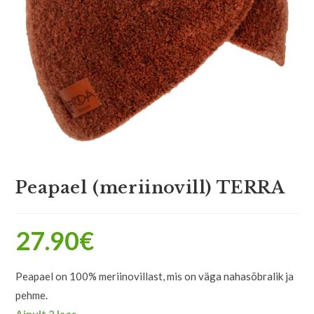
Peapael (meriinovill) TERRA
27.90
€
Peapael on 100% meriinovillast, mis on väga nahasõbralik ja
pehme.