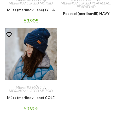
MERIINOVILLASED MÜTSID
MERIINOVILLASED PEAPAELAD
,
PEAPAELAD
Müts (meriinovillane) LYLLA
Peapael (meriinovill) NAVY
53.90
€
MERIINO
,
MÜTSID
,
MERIINOVILLASED MÜTSID
Müts (meriinovillane) COLE
53.90
€