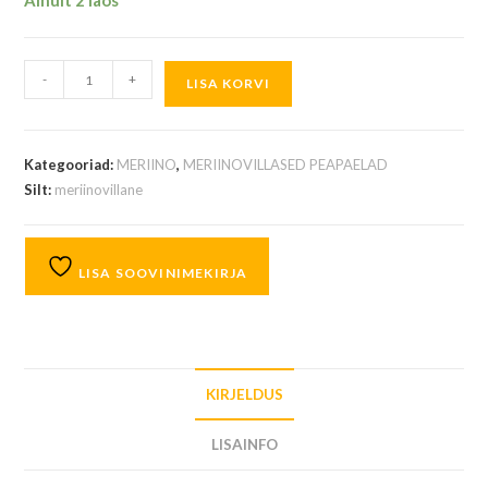
Ainult 2 laos
-
+
LISA KORVI
Kategooriad:
MERIINO
,
MERIINOVILLASED PEAPAELAD
Silt:
meriinovillane
LISA SOOVINIMEKIRJA
KIRJELDUS
LISAINFO