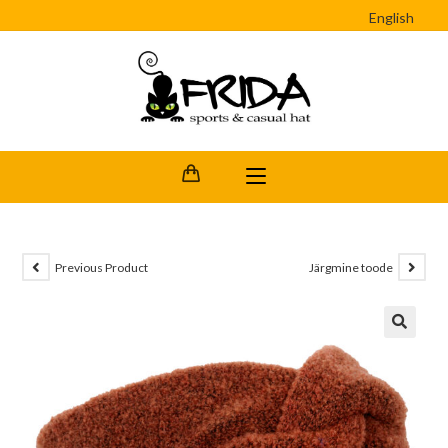
English
Previous Product
Järgmine toode
🔍