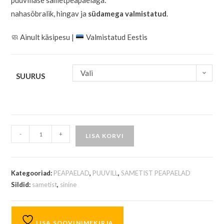
puuvillase sametpeapaelaga:
nahasõbralik, hingav ja
südamega valmistatud
.
🧼
Ainult käsipesu |
Valmistatud Eestis
Vali
SUURUS
-
+
LISA KORVI
Kategooriad:
PEAPAELAD
,
PUUVILL
,
SAMETIST PEAPAELAD
Sildid:
sametist
,
sinine
LISA SOOVINIMEKIRJA