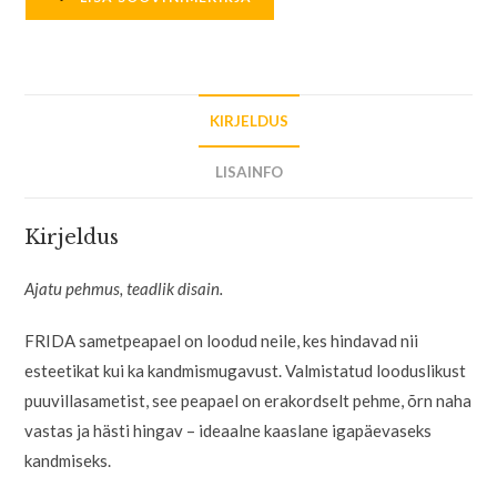
KIRJELDUS
LISAINFO
Kirjeldus
Ajatu pehmus, teadlik disain.
FRIDA sametpeapael on loodud neile, kes hindavad nii
esteetikat kui ka kandmismugavust. Valmistatud looduslikust
puuvillasametist, see peapael on erakordselt pehme, õrn naha
vastas ja hästi hingav – ideaalne kaaslane igapäevaseks
kandmiseks.