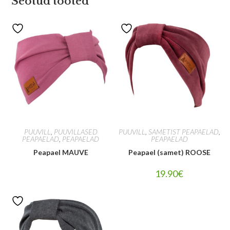
Seotud tooted
PUUVILL
,
PUUVILLASED
PUUVILL
,
SAMETIST PEAPAELAD
,
PEAPAELAD
,
PEAPAELAD
PEAPAELAD
Peapael MAUVE
Peapael (samet) ROOSE
19.90
€