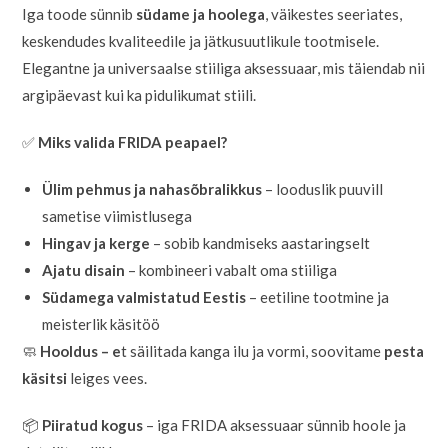
Iga toode sünnib
südame ja hoolega
, väikestes seeriates,
keskendudes kvaliteedile ja jätkusuutlikule tootmisele.
Elegantne ja universaalse stiiliga aksessuaar, mis täiendab nii
argipäevast kui ka pidulikumat stiili.
✅
Miks valida FRIDA peapael?
Ülim pehmus ja nahasõbralikkus
– looduslik puuvill
sametise viimistlusega
Hingav ja kerge
– sobib kandmiseks aastaringselt
Ajatu disain
– kombineeri vabalt oma stiiliga
Südamega valmistatud Eestis
– eetiline tootmine ja
meisterlik käsitöö
🧼
Hooldus – e
t säilitada kanga ilu ja vormi, soovitame
pesta
käsitsi
leiges vees.
📦
Piiratud kogus
– iga FRIDA aksessuaar sünnib hoole ja