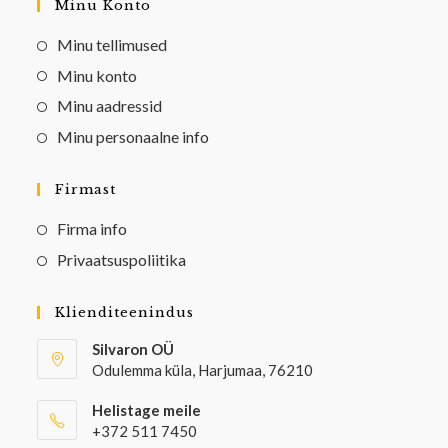
Minu Konto
Minu tellimused
Minu konto
Minu aadressid
Minu personaalne info
Firmast
Firma info
Privaatsuspoliitika
Klienditeenindus
Silvaron OÜ
Odulemma küla, Harjumaa, 76210
Helistage meile
+372 511 7450