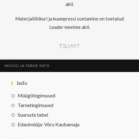
abil.
Materjalilõikuri ja kuumpressi soetamine on toetatud
Leader meetme abil.
MÜÜGI JA TARNE INFO
Info
Müügitingimused
Tarnetingimused
Suuruste tabel
Edasimüüja: Võru Kaubamaja