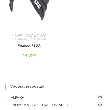
PUUVILL
,
PUUVILLASED
PEAPAELAD
,
PEAPAELAD
Peapael FEDA
14.90
€
Tootekategooriad
ALPAKA
(7)
ALPAKA VILLASED KAELUSSALLID
(3)