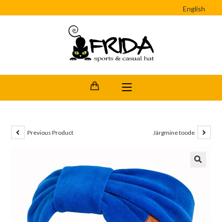
English
Previous Product
Järgmine toode
🔍