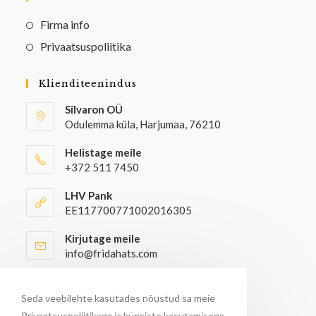
Firma info
Privaatsuspoliitika
Klienditeenindus
Silvaron OÜ
Odulemma küla, Harjumaa, 76210
Helistage meile
+372 511 7450
LHV Pank
EE117700771002016305
Kirjutage meile
info@fridahats.com
Hulgiostjatel palun kontakteeruda
info@fridahats.com
Seda veebilehte kasutades nõustud sa meie
Privaatsuspoliitikaga ja küpsiste kasutamisega