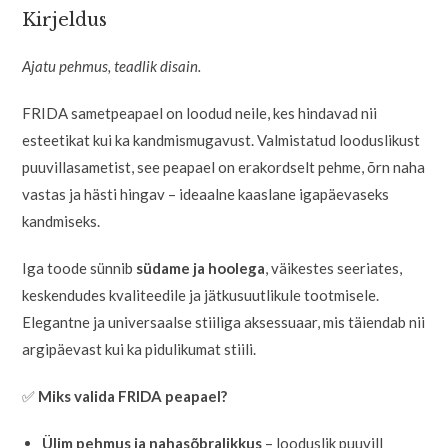
Kirjeldus
Ajatu pehmus, teadlik disain.
FRIDA sametpeapael on loodud neile, kes hindavad nii
esteetikat kui ka kandmismugavust. Valmistatud looduslikust
puuvillasametist, see peapael on erakordselt pehme, õrn naha
vastas ja hästi hingav – ideaalne kaaslane igapäevaseks
kandmiseks.
Iga toode sünnib
südame ja hoolega
, väikestes seeriates,
keskendudes kvaliteedile ja jätkusuutlikule tootmisele.
Elegantne ja universaalse stiiliga aksessuaar, mis täiendab nii
argipäevast kui ka pidulikumat stiili.
✅
Miks valida FRIDA peapael?
Ülim pehmus ja nahasõbralikkus
– looduslik puuvill