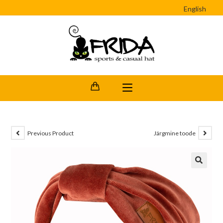
English
Previous Product
Järgmine toode
🔍