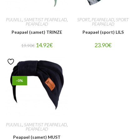
PUUVILL
,
SAMETIST PEAPAELAD
,
SPORT
,
PEAPAELAD
,
SPORT
PEAPAELAD
PEAPAELAD
Peapael (samet) TRINZE
Peapael (sport) LILS
14.92
€
23.90
€
19.90
€
-0%
PUUVILL
,
SAMETIST PEAPAELAD
,
PEAPAELAD
Peapael (samet) MUST