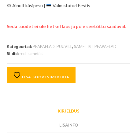
🧼
Ainult käsipesu |
Valmistatud Eestis
Seda toodet ei ole hetkel laos ja pole seetõttu saadaval.
Kategooriad:
PEAPAELAD
,
PUUVILL
,
SAMETIST PEAPAELAD
Sildid:
red
,
sametist
LISA SOOVINIMEKIRJA
KIRJELDUS
LISAINFO