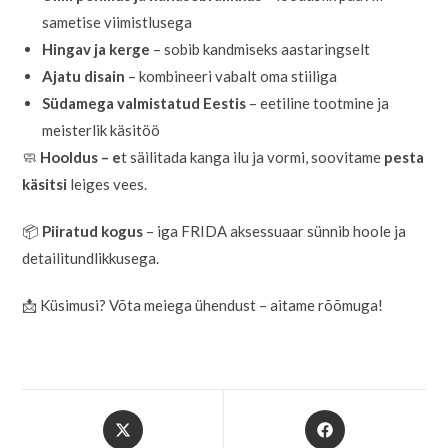
sametise viimistlusega
Hingav ja kerge
– sobib kandmiseks aastaringselt
Ajatu disain
– kombineeri vabalt oma stiiliga
Südamega valmistatud Eestis
– eetiline tootmine ja
meisterlik käsitöö
🧼
Hooldus – e
t säilitada kanga ilu ja vormi, soovitame
pesta
käsitsi
leiges vees.
📦
Piiratud kogus
– iga FRIDA aksessuaar sünnib hoole ja
detailitundlikkusega.
📩 Küsimusi? Võta meiega ühendust – aitame rõõmuga!