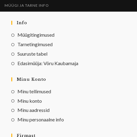
MÜÜGI JA TARNE INFO
Info
Müügitingimused
Tarnetingimused
Suuruste tabel
Edasimüüja: Võru Kaubamaja
Minu Konto
Minu tellimused
Minu konto
Minu aadressid
Minu personaalne info
Firmast