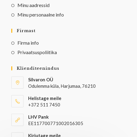
Minu aadressid
Minu personaalne info
Firmast
Firma info
Privaatsuspoliitika
Klienditeenindus
Silvaron OÜ
Odulemma küla, Harjumaa, 76210
Helistage meile
+372 511 7450
LHV Pank
EE117700771002016305
Kirjutage meile