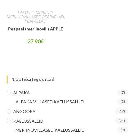
LASTELE
,
MERIINO
,
MERIINOVILLASED PEAPAELAD
,
PEAPAELAD
Peapael (meriinovill) APPLE
27.90
€
Tootekategooriad
ALPAKA
(7)
ALPAKA VILLASED KAELUSSALLID
(3)
ANGOORA
(12)
KAELUSSALLID
(21)
MERIINOVILLASED KAELUSSALLID
(9)