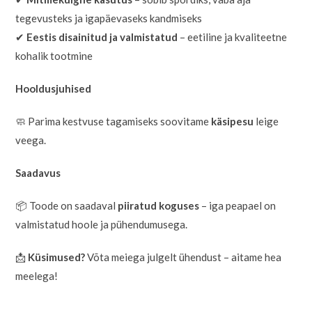
tegevusteks ja igapäevaseks kandmiseks
✔
Eestis disainitud ja valmistatud
– eetiline ja kvaliteetne
kohalik tootmine
Hooldusjuhised
🧼 Parima kestvuse tagamiseks soovitame
käsipesu
leige
veega.
Saadavus
📦 Toode on saadaval
piiratud koguses
– iga peapael on
valmistatud hoole ja pühendumusega.
📩
Küsimused?
Võta meiega julgelt ühendust – aitame hea
meelega!