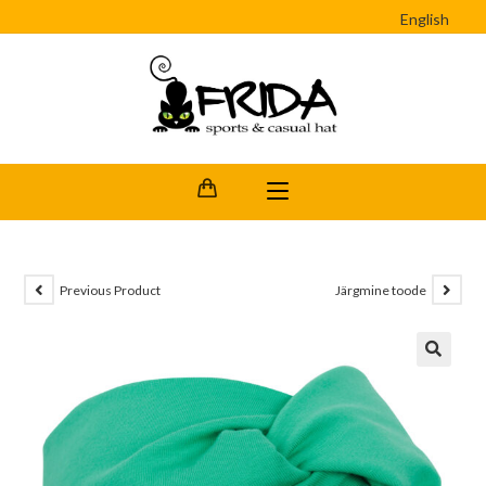
English
Previous Product
Järgmine toode
🔍