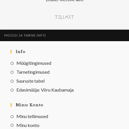
MÜÜGI JA TARNE INFO
Info
Müügitingimused
Tarnetingimused
Suuruste tabel
Edasimüüja: Võru Kaubamaja
Minu Konto
Minu tellimused
Minu konto