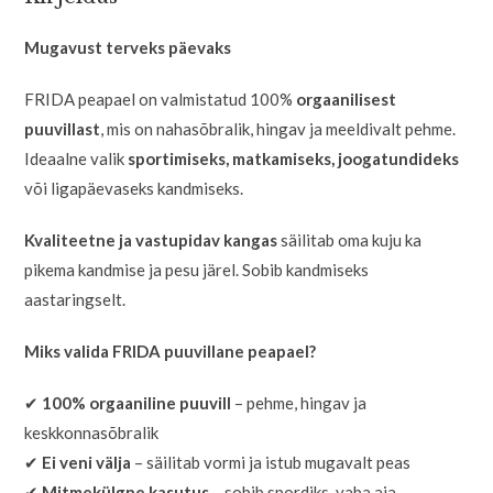
Mugavust terveks päevaks
FRIDA peapael on valmistatud 100%
orgaanilisest
puuvillast
, mis on nahasõbralik, hingav ja meeldivalt pehme.
Ideaalne valik
sportimiseks, matkamiseks, joogatundideks
või ligapäevaseks kandmiseks.
Kvaliteetne ja vastupidav kangas
säilitab oma kuju ka
pikema kandmise ja pesu järel. Sobib kandmiseks
aastaringselt.
Miks valida FRIDA puuvillane peapael?
✔
100% orgaaniline puuvill
– pehme, hingav ja
keskkonnasõbralik
✔
Ei veni välja
– säilitab vormi ja istub mugavalt peas
✔
Mitmekülgne kasutus
– sobib spordiks, vaba aja