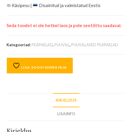
🧼
Käsipesu |
Disainitud ja valmistatud Eestis
Seda toodet ei ole hetkel laos ja pole seetõttu saadaval.
Kategooriad:
PEAPAELAD
,
PUUVILL
,
PUUVILLASED PEAPAELAD
LISA SOOVINIMEKIRJA
KIRJELDUS
LISAINFO
Kirjeldus