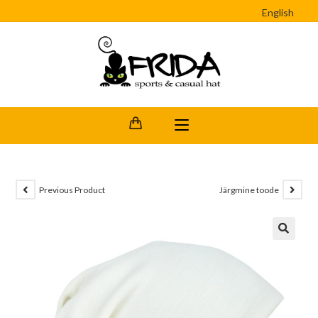
English
Previous Product
Järgmine toode
🔍