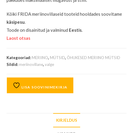
pakkudes maksimaalset mugavust ja stiili.
Kõiki FRIDA meriinovillaseid tooteid hooldades soovitame
käsipesu
.
Toode on disainitud ja valminud
Eestis
.
Laost otsas
Kategooriad:
MERIINO
,
MÜTSID
,
ÕHUKESED MERIINO MÜTSID
Sildid:
meriinovillane
,
valge
LISA SOOVINIMEKIRJA
KIRJELDUS