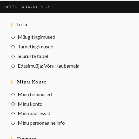
MÜÜGI JA TARNE INFO
Info
Müügitingimused
Tarnetingimused
Suuruste tabel
Edasimüüja: Võru Kaubamaja
Minu Konto
Minu tellimused
Minu konto
Minu aadressid
Minu personaalne info