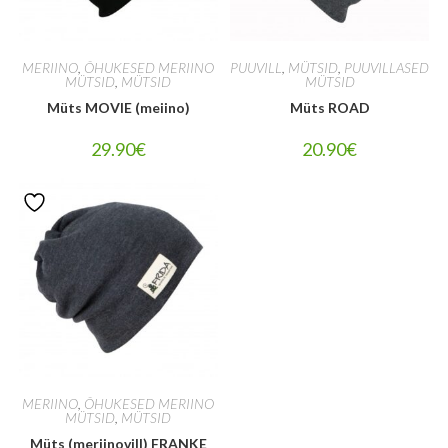
MERIINO
,
ÕHUKESED MERIINO
PUUVILL
,
MÜTSID
,
PUUVILLASED
MÜTSID
,
MÜTSID
MÜTSID
Müts MOVIE (meiino)
Müts ROAD
29.90
€
20.90
€
MERIINO
,
ÕHUKESED MERIINO
MÜTSID
,
MÜTSID
Müts (meriinovill) FRANKE