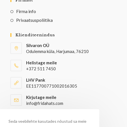
Firmast
Firma info
Privaatsuspoliitika
Klienditeenindus
Silvaron OÜ
Odulemma küla, Harjumaa, 76210
Helistage meile
+372 511 7450
LHV Pank
EE117700771002016305
Kirjutage meile
info@fridahats.com
Hulgiostjatel palun kontakteeruda
info@fridahats.com
Seda veebilehte kasutades nõustud sa meie