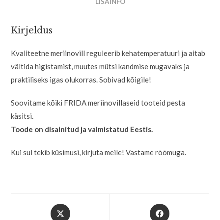
LISAINFO
Kirjeldus
Kvaliteetne meriinovill reguleerib kehatemperatuuri ja aitab
vältida higistamist, muutes mütsi kandmise mugavaks ja
praktiliseks igas olukorras. Sobivad kõigile!
Soovitame kõiki FRIDA meriinovillaseid tooteid pesta
käsitsi.
Toode on disainitud ja valmistatud Eestis.
Kui sul tekib küsimusi, kirjuta meile! Vastame rõõmuga.