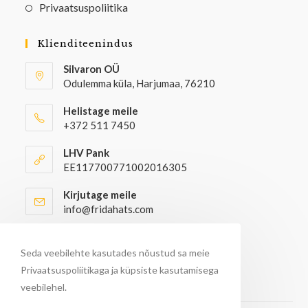
Privaatsuspoliitika
Klienditeenindus
Silvaron OÜ
Odulemma küla, Harjumaa, 76210
Helistage meile
+372 511 7450
LHV Pank
EE117700771002016305
Kirjutage meile
info@fridahats.com
Hulgiostjatel palun kontakteeruda
info@fridahats.com
Seda veebilehte kasutades nõustud sa meie
Privaatsuspoliitikaga ja küpsiste kasutamisega
veebilehel.