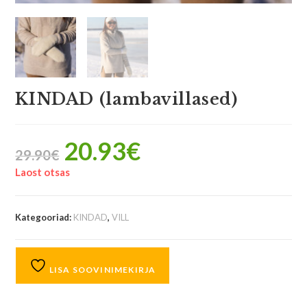
KINDAD (lambavillased)
20.93
€
29.90
€
Laost otsas
Kategooriad:
KINDAD
,
VILL
LISA SOOVINIMEKIRJA