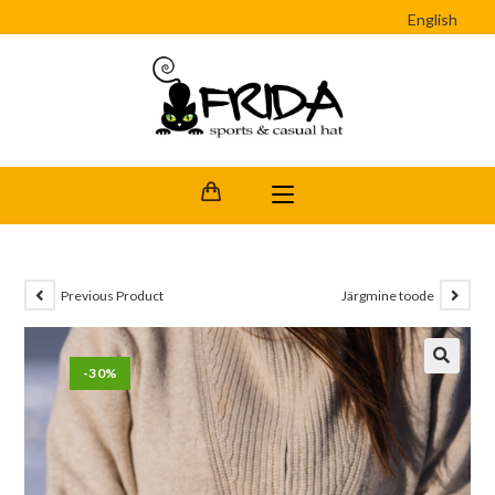
English
Previous Product
Järgmine toode
-30%
🔍