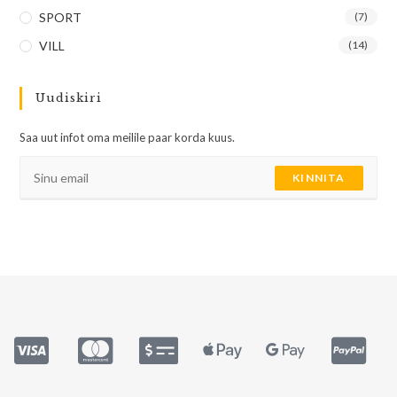
SPORT
(7)
VILL
(14)
Uudiskiri
Saa uut infot oma meilile paar korda kuus.
KINNITA