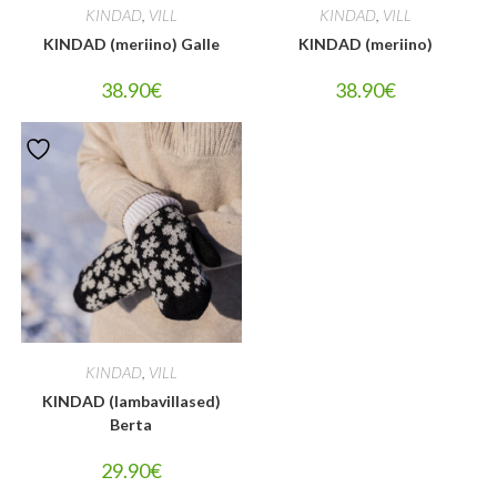
KINDAD
,
VILL
KINDAD
,
VILL
KINDAD (meriino) Galle
KINDAD (meriino)
38.90
€
38.90
€
KINDAD
,
VILL
KINDAD (lambavillased)
Berta
29.90
€