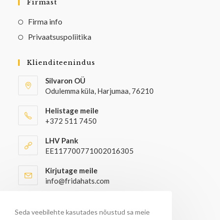
Firmast
Firma info
Privaatsuspoliitika
Klienditeenindus
Silvaron OÜ
Odulemma küla, Harjumaa, 76210
Helistage meile
+372 511 7450
LHV Pank
EE117700771002016305
Kirjutage meile
info@fridahats.com
Hulgiostjatel palun kontakteeruda
info@fridahats.com
Seda veebilehte kasutades nõustud sa meie