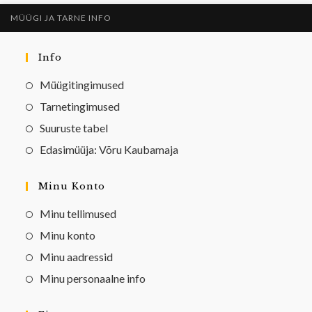
MÜÜGI JA TARNE INFO
Info
Müügitingimused
Tarnetingimused
Suuruste tabel
Edasimüüja: Võru Kaubamaja
Minu Konto
Minu tellimused
Minu konto
Minu aadressid
Minu personaalne info