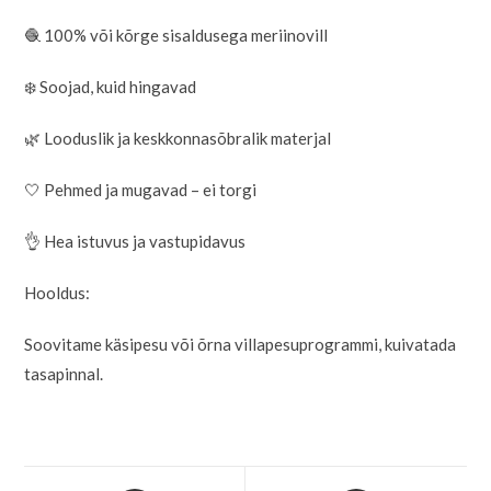
🧶 100% või kõrge sisaldusega meriinovill
❄️ Soojad, kuid hingavad
🌿 Looduslik ja keskkonnasõbralik materjal
🤍 Pehmed ja mugavad – ei torgi
👌 Hea istuvus ja vastupidavus
Hooldus:
Soovitame käsipesu või õrna villapesuprogrammi, kuivatada
tasapinnal.