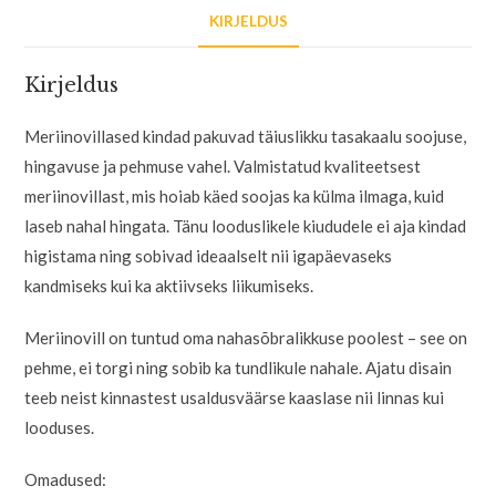
KIRJELDUS
Kirjeldus
Meriinovillased kindad pakuvad täiuslikku tasakaalu soojuse,
hingavuse ja pehmuse vahel. Valmistatud kvaliteetsest
meriinovillast, mis hoiab käed soojas ka külma ilmaga, kuid
laseb nahal hingata. Tänu looduslikele kiududele ei aja kindad
higistama ning sobivad ideaalselt nii igapäevaseks
kandmiseks kui ka aktiivseks liikumiseks.
Meriinovill on tuntud oma nahasõbralikkuse poolest – see on
pehme, ei torgi ning sobib ka tundlikule nahale. Ajatu disain
teeb neist kinnastest usaldusväärse kaaslase nii linnas kui
looduses.
Omadused: