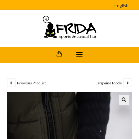
English
Previous Product
Järgmine toode
🔍