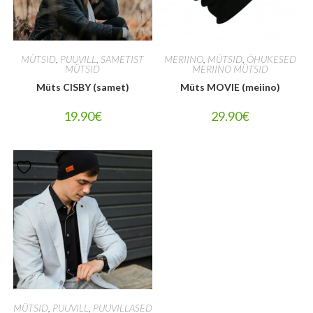
MÜTSID
,
PUUVILL
,
SAMETIST
MERIINO
,
MÜTSID
,
ÕHUKESED
MÜTSID
MERIINO MÜTSID
Müts CISBY (samet)
Müts MOVIE (meiino)
19.90
€
29.90
€
MÜTSID
,
PUUVILL
,
PUUVILLASED