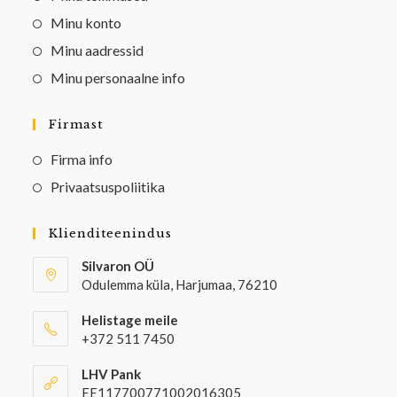
Minu konto
Minu aadressid
Minu personaalne info
Firmast
Firma info
Privaatsuspoliitika
Klienditeenindus
Silvaron OÜ
Odulemma küla, Harjumaa, 76210
Helistage meile
+372 511 7450
LHV Pank
EE117700771002016305