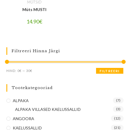
MÜTSID
Müts MUSTI
14.90
€
Filtreeri Hinna Järgi
HIND:
0€
—
30€
FILTREERI
Tootekategooriad
ALPAKA
(7)
ALPAKA VILLASED KAELUSSALLID
(3)
ANGOORA
(12)
KAELUSSALLID
(21)