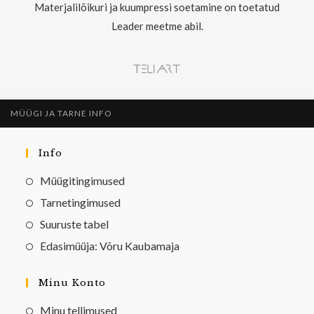
Materjalilõikuri ja kuumpressi soetamine on toetatud
Leader meetme abil.
MÜÜGI JA TARNE INFO
Info
Müügitingimused
Tarnetingimused
Suuruste tabel
Edasimüüja: Võru Kaubamaja
Minu Konto
Minu tellimused