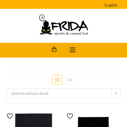
English
Järjesta uudsuse alusel