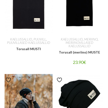
KAELUSSALLID
,
PUUVILL
,
KAELUSSALLID
,
MERIINO
,
PUUVILLASED KAELUSSALLID
MERIINOVILLASED
KAELUSSALLID
Torusall MUSTI
Torusall (meriino) MUSTE
23.90
€