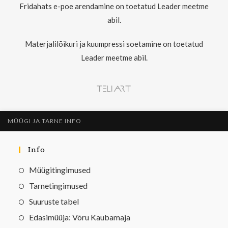
Fridahats e-poe arendamine on toetatud Leader meetme
abil.
Materjalilõikuri ja kuumpressi soetamine on toetatud
Leader meetme abil.
MÜÜGI JA TARNE INFO
Info
Müügitingimused
Tarnetingimused
Suuruste tabel
Edasimüüja: Võru Kaubamaja