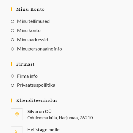
Minu Konto
Minu tellimused
Minu konto
Minu aadressid
Minu personaalne info
Firmast
Firma info
Privaatsuspoliitika
Klienditeenindus
Silvaron OÜ
Odulemma küla, Harjumaa, 76210
Helistage meile