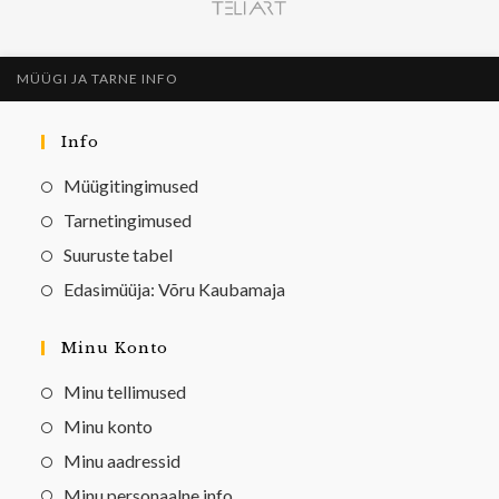
MÜÜGI JA TARNE INFO
Info
Müügitingimused
Tarnetingimused
Suuruste tabel
Edasimüüja: Võru Kaubamaja
Minu Konto
Minu tellimused
Minu konto
Minu aadressid
Minu personaalne info