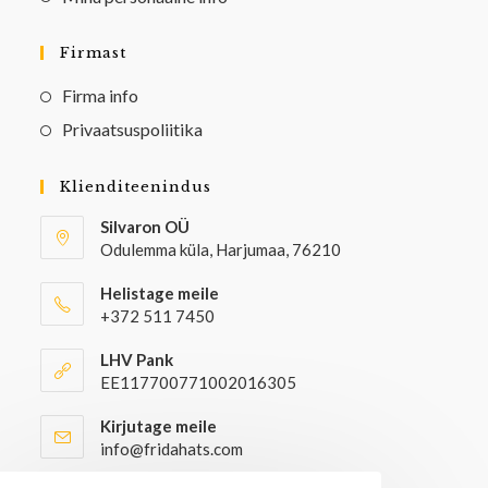
Firmast
Firma info
Privaatsuspoliitika
Klienditeenindus
Silvaron OÜ
Odulemma küla, Harjumaa, 76210
Helistage meile
+372 511 7450
LHV Pank
EE117700771002016305
Kirjutage meile
info@fridahats.com