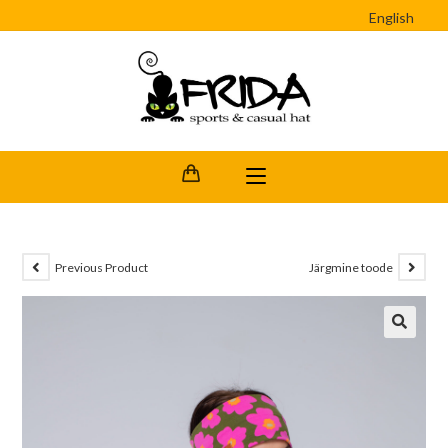
English
Previous Product
Järgmine toode
🔍