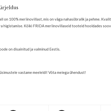
irjeldus
all on 100% meriinovillast, mis on väga nahasõbralik ja pehme. Kvali
ra higistamise. Kõiki FRIDA meriinovillaseid tooteid hooldades soov
oode on disainitud ja valminud Eestis.
üsimustele vastame meeleldi! Võta meiega ühendust!