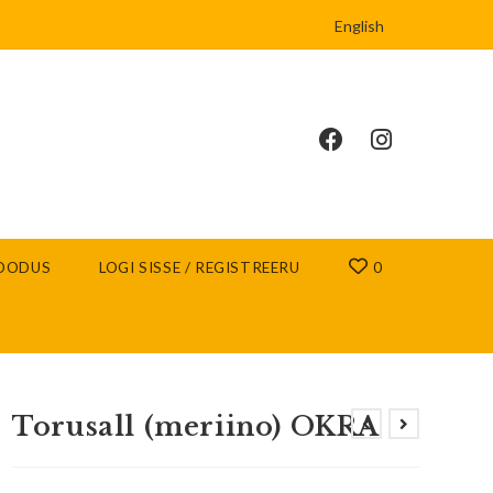
English
OODUS
LOGI SISSE / REGISTREERU
0
Torusall (meriino) OKRA