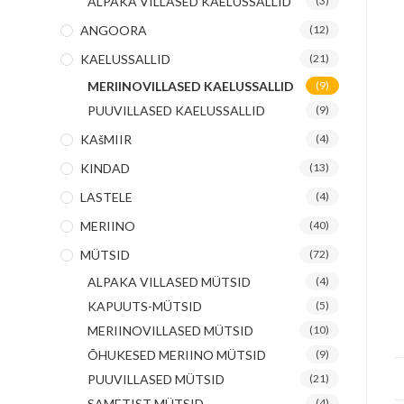
ALPAKA VILLASED KAELUSSALLID
(3)
ANGOORA
(12)
KAELUSSALLID
(21)
MERIINOVILLASED KAELUSSALLID
(9)
PUUVILLASED KAELUSSALLID
(9)
KAšMIIR
(4)
KINDAD
(13)
LASTELE
(4)
MERIINO
(40)
MÜTSID
(72)
ALPAKA VILLASED MÜTSID
(4)
KAPUUTS-MÜTSID
(5)
MERIINOVILLASED MÜTSID
(10)
ÕHUKESED MERIINO MÜTSID
(9)
PUUVILLASED MÜTSID
(21)
SAMETIST MÜTSID
(4)