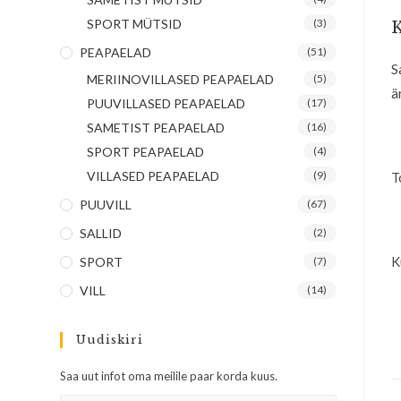
SPORT MÜTSID
(3)
K
PEAPAELAD
(51)
S
MERIINOVILLASED PEAPAELAD
(5)
ä
PUUVILLASED PEAPAELAD
(17)
SAMETIST PEAPAELAD
(16)
SPORT PEAPAELAD
(4)
VILLASED PEAPAELAD
(9)
T
PUUVILL
(67)
SALLID
(2)
K
SPORT
(7)
VILL
(14)
Uudiskiri
Saa uut infot oma meilile paar korda kuus.