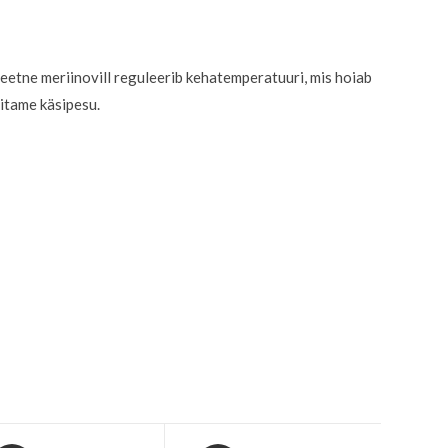
teetne meriinovill reguleerib kehatemperatuuri, mis hoiab
itame käsipesu.