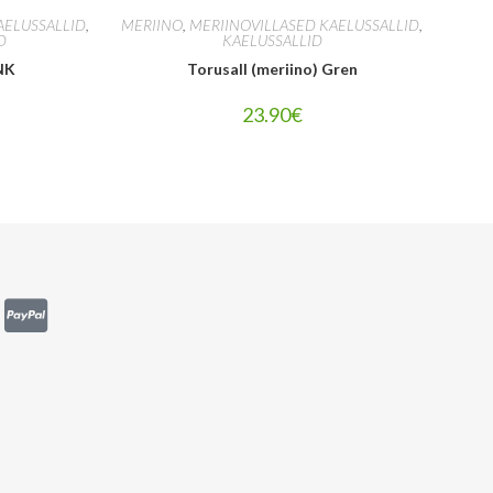
AELUSSALLID
,
MERIINO
,
MERIINOVILLASED KAELUSSALLID
,
D
KAELUSSALLID
NK
Torusall (meriino) Gren
23.90
€