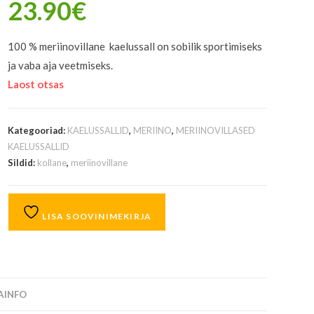
23.90
€
100 % meriinovillane kaelussall on sobilik sportimiseks
ja vaba aja veetmiseks.
Laost otsas
Kategooriad:
KAELUSSALLID
,
MERIINO
,
MERIINOVILLASED
KAELUSSALLID
Sildid:
kollane
,
meriinovillane
LISA SOOVINIMEKIRJA
SAINFO