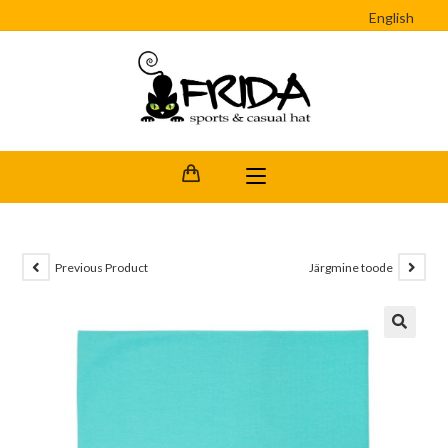
English
Previous Product
Järgmine toode
🔍