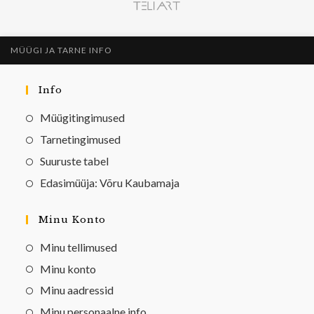
MÜÜGI JA TARNE INFO
Info
Müügitingimused
Tarnetingimused
Suuruste tabel
Edasimüüja: Võru Kaubamaja
Minu Konto
Minu tellimused
Minu konto
Minu aadressid
Minu personaalne info