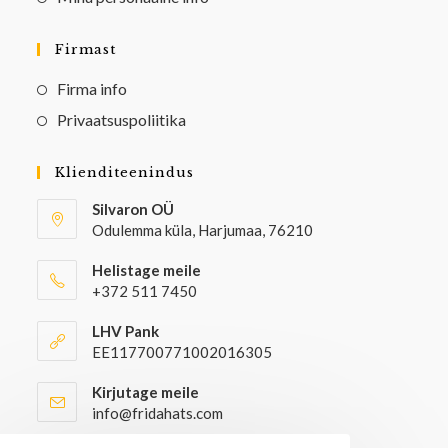
Firmast
Firma info
Privaatsuspoliitika
Klienditeenindus
Silvaron OÜ
Odulemma küla, Harjumaa, 76210
Helistage meile
+372 511 7450
LHV Pank
EE117700771002016305
Kirjutage meile
info@fridahats.com