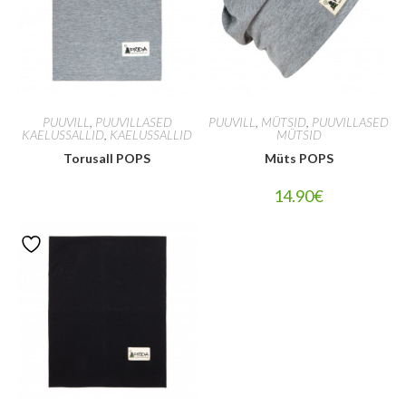
PUUVILL
,
PUUVILLASED
PUUVILL
,
MÜTSID
,
PUUVILLASED
KAELUSSALLID
,
KAELUSSALLID
MÜTSID
Torusall POPS
Müts POPS
14.90
€