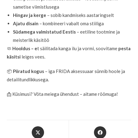
sametise viimistlusega
Hingav ja kerge
– sobib kandmiseks aastaringselt
Ajatu disain
– kombineeri vabalt oma stiiliga
Südamega valmistatud Eestis
– eetiline tootmine ja
meisterlik käsitöö
🧼
Hooldus – e
t säilitada kanga ilu ja vormi, soovitame
pesta
käsitsi
leiges vees.
📦
Piiratud kogus
– iga FRIDA aksessuaar sünnib hoole ja
detailitundlikkusega.
📩 Küsimusi? Võta meiega ühendust – aitame rõõmuga!