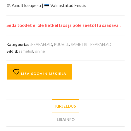
🧼
Ainult käsipesu |
Valmistatud Eestis
Seda toodet ei ole hetkel laos ja pole seetõttu saadaval.
Kategooriad:
PEAPAELAD
,
PUUVILL
,
SAMETIST PEAPAELAD
Sildid:
sametist
,
sinine
LISA SOOVINIMEKIRJA
KIRJELDUS
LISAINFO