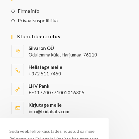
Firma info
Privaatsuspoliitika
Klienditeenindus
Silvaron OÜ
Odulemma küla, Harjumaa, 76210
Helistage meile
+372 511 7450
LHV Pank
EE117700771002016305
Kirjutage meile
info@fridahats.com
Hulgiostjatel palun kontakteeruda
info@fridahats.com
Seda veebilehte kasutades nõustud sa meie
Privaatsuspoliitikaga ja küpsiste kasutamisega