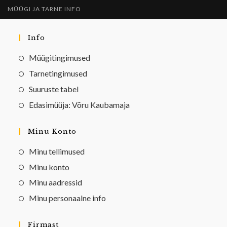
MÜÜGI JA TARNE INFO
Info
Müügitingimused
Tarnetingimused
Suuruste tabel
Edasimüüja: Võru Kaubamaja
Minu Konto
Minu tellimused
Minu konto
Minu aadressid
Minu personaalne info
Firmast