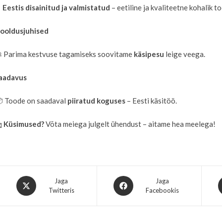
✔
Eestis disainitud ja valmistatud
– eetiline ja kvaliteetne kohalik t
ooldusjuhised
 Parima kestvuse tagamiseks soovitame
käsipesu
leige veega.
aadavus
 Toode on saadaval
piiratud koguses
– Eesti käsitöö.

Küsimused?
Võta meiega julgelt ühendust – aitame hea meelega!
Jaga
Jaga
Twitteris
Facebookis