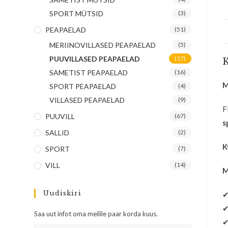
SPORT MÜTSID
(3)
PEAPAELAD
(51)
MERIINOVILLASED PEAPAELAD
(5)
PUUVILLASED PEAPAELAD
(17)
K
SAMETIST PEAPAELAD
(16)
M
SPORT PEAPAELAD
(4)
VILLASED PEAPAELAD
(9)
F
PUUVILL
(67)
s
SALLID
(2)
K
SPORT
(7)
VILL
(14)
M
Uudiskiri
Saa uut infot oma meilile paar korda kuus.