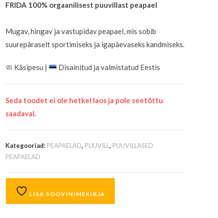
FRIDA 100% orgaanilisest puuvillast peapael
Mugav, hingav ja vastupidav peapael, mis sobib
suurepäraselt sportimiseks ja igapäevaseks kandmiseks.
🧼
Käsipesu |
Disainitud ja valmistatud Eestis
Seda toodet ei ole hetkel laos ja pole seetõttu
saadaval.
Kategooriad:
PEAPAELAD
,
PUUVILL
,
PUUVILLASED
PEAPAELAD
LISA SOOVINIMEKIRJA