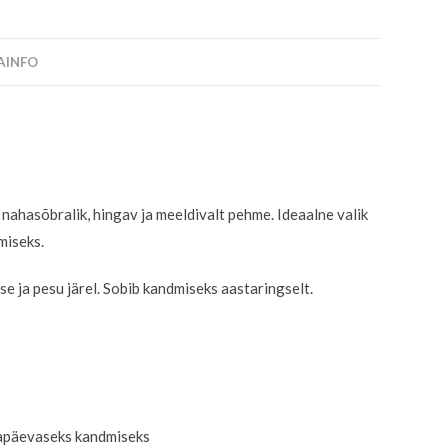
SAINFO
n nahasõbralik, hingav ja meeldivalt pehme. Ideaalne valik
miseks.
e ja pesu järel. Sobib kandmiseks aastaringselt.
igapäevaseks kandmiseks