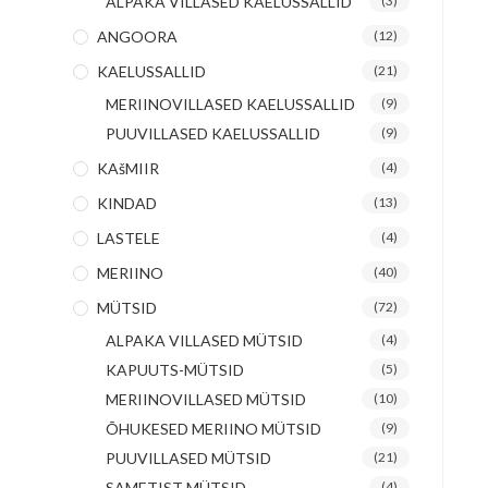
ALPAKA VILLASED KAELUSSALLID
(3)
ANGOORA
(12)
KAELUSSALLID
(21)
MERIINOVILLASED KAELUSSALLID
(9)
PUUVILLASED KAELUSSALLID
(9)
KAšMIIR
(4)
KINDAD
(13)
LASTELE
(4)
MERIINO
(40)
MÜTSID
(72)
ALPAKA VILLASED MÜTSID
(4)
KAPUUTS-MÜTSID
(5)
MERIINOVILLASED MÜTSID
(10)
ÕHUKESED MERIINO MÜTSID
(9)
PUUVILLASED MÜTSID
(21)
SAMETIST MÜTSID
(4)