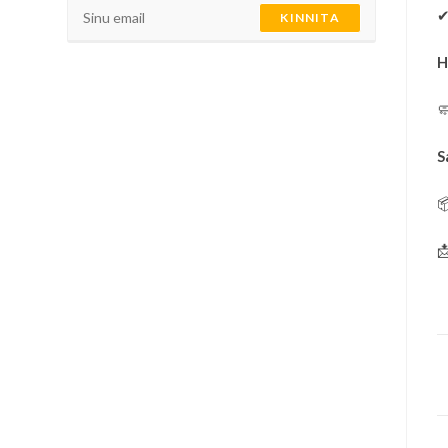
KINNITA
H

S

