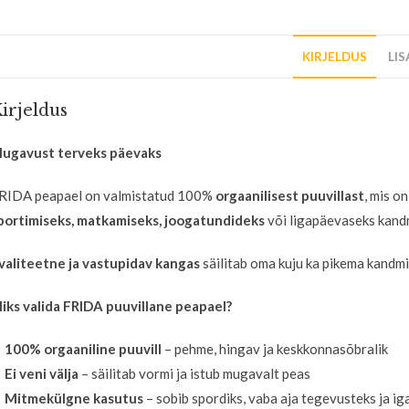
KIRJELDUS
LI
irjeldus
ugavust terveks päevaks
RIDA peapael on valmistatud 100%
orgaanilisest puuvillast
, mis o
portimiseks, matkamiseks, joogatundideks
või ligapäevaseks kand
valiteetne ja vastupidav kangas
säilitab oma kuju ka pikema kandmis
iks valida FRIDA puuvillane peapael?
✔
100% orgaaniline puuvill
– pehme, hingav ja keskkonnasõbralik
✔
Ei veni välja
– säilitab vormi ja istub mugavalt peas
✔
Mitmekülgne kasutus
– sobib spordiks, vaba aja tegevusteks ja 