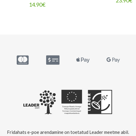
23.90
€
14.90
€
Fridahats e-poe arendamine on toetatud Leader meetme abil.