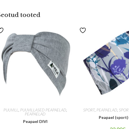
Seotud tooted
PUUVILL
,
PUUVILLASED PEAPAELAD
,
SPORT
,
PEAPAELAD
,
SPOR
PEAPAELAD
Peapael (sport)
Peapael DIVI