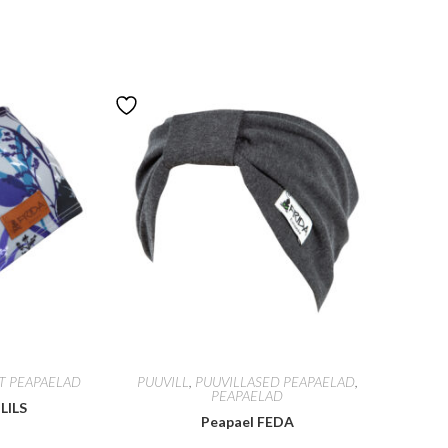
T PEAPAELAD
PUUVILL
,
PUUVILLASED PEAPAELAD
,
PEAPAELAD
 LILS
Peapael FEDA