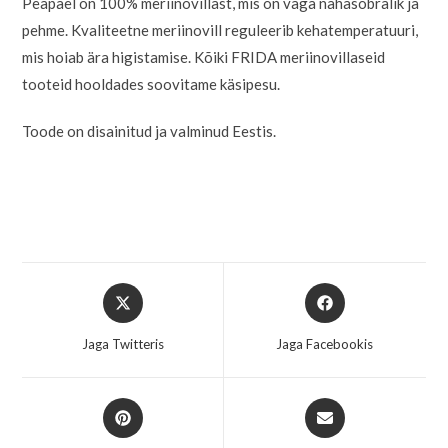
Peapael on 100% meriinovillast, mis on väga nahasõbralik ja
pehme. Kvaliteetne meriinovill reguleerib kehatemperatuuri,
mis hoiab ära higistamise. Kõiki FRIDA meriinovillaseid
tooteid hooldades soovitame käsipesu.
Toode on disainitud ja valminud Eestis.
Jaga Twitteris
Jaga Facebookis