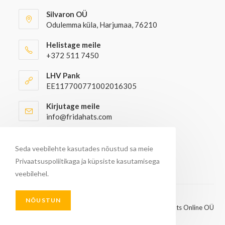
Silvaron OÜ
Odulemma küla, Harjumaa, 76210
Helistage meile
+372 511 7450
LHV Pank
EE117700771002016305
Kirjutage meile
info@fridahats.com
Hulgiostjatel palun kontakteeruda
info@fridahats.com
Seda veebilehte kasutades nõustud sa meie
Privaatsuspoliitikaga ja küpsiste kasutamisega
veebilehel.
NÕUSTUN
© Kõik õigused kaitstud 2026 - FridaHats Online OÜ