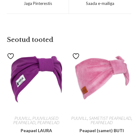
Jaga Pinterestis
Saada e-mailiga
Seotud tooted
PUUVILL
,
PUUVILLASED
PUUVILL
,
SAMETIST PEAPAELAD
,
PEAPAELAD
,
PEAPAELAD
PEAPAELAD
Peapael LAURA
Peapael (samet) BUTI