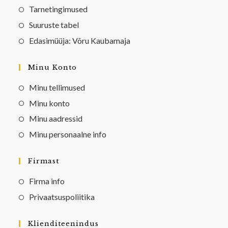
Tarnetingimused
Suuruste tabel
Edasimüüja: Võru Kaubamaja
Minu Konto
Minu tellimused
Minu konto
Minu aadressid
Minu personaalne info
Firmast
Firma info
Privaatsuspoliitika
Klienditeenindus