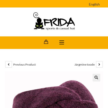
English
Previous Product
Järgmine toode
🔍