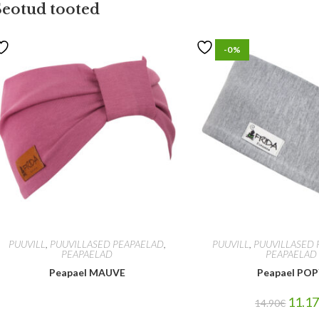
Seotud tooted
-0%
PUUVILL
,
PUUVILLASED PEAPAELAD
,
PUUVILL
,
PUUVILLASED 
PEAPAELAD
PEAPAELAD
Peapael MAUVE
Peapael PO
11.1
14.90
€