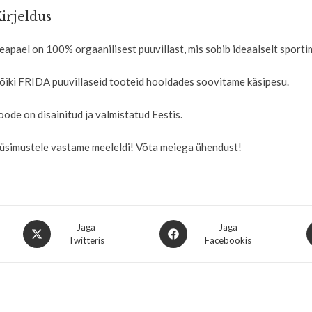
irjeldus
eapael on 100% orgaanilisest puuvillast, mis sobib ideaalselt sporti
õiki FRIDA puuvillaseid tooteid hooldades soovitame käsipesu.
oode on disainitud ja valmistatud Eestis.
üsimustele vastame meeleldi! Võta meiega ühendust!
Jaga
Jaga
Twitteris
Facebookis