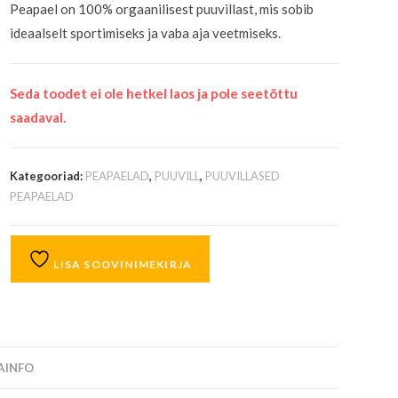
Peapael on 100% orgaanilisest puuvillast, mis sobib
ideaalselt sportimiseks ja vaba aja veetmiseks.
Seda toodet ei ole hetkel laos ja pole seetõttu
saadaval.
Kategooriad:
PEAPAELAD
,
PUUVILL
,
PUUVILLASED
PEAPAELAD
LISA SOOVINIMEKIRJA
SAINFO