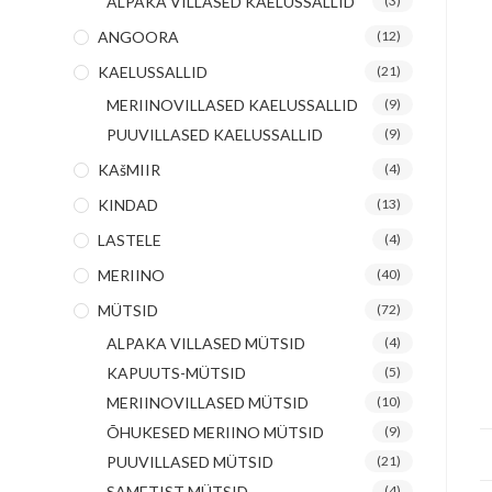
ALPAKA VILLASED KAELUSSALLID
(3)
ANGOORA
(12)
KAELUSSALLID
(21)
MERIINOVILLASED KAELUSSALLID
(9)
PUUVILLASED KAELUSSALLID
(9)
KAšMIIR
(4)
KINDAD
(13)
LASTELE
(4)
MERIINO
(40)
MÜTSID
(72)
ALPAKA VILLASED MÜTSID
(4)
KAPUUTS-MÜTSID
(5)
MERIINOVILLASED MÜTSID
(10)
ÕHUKESED MERIINO MÜTSID
(9)
PUUVILLASED MÜTSID
(21)
SAMETIST MÜTSID
(4)