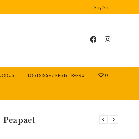
English
OODUS
LOGI SISSE / REGISTREERU
0
Peapael