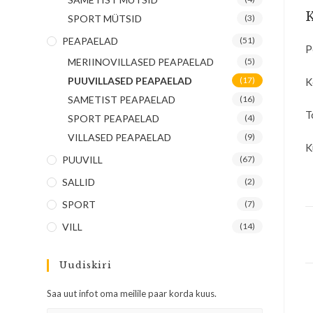
K
SPORT MÜTSID
(3)
PEAPAELAD
(51)
P
MERIINOVILLASED PEAPAELAD
(5)
PUUVILLASED PEAPAELAD
(17)
K
SAMETIST PEAPAELAD
(16)
T
SPORT PEAPAELAD
(4)
VILLASED PEAPAELAD
(9)
K
PUUVILL
(67)
SALLID
(2)
SPORT
(7)
VILL
(14)
Uudiskiri
Saa uut infot oma meilile paar korda kuus.