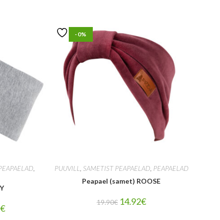
-0%
PEAPAELAD
,
PUUVILL
,
SAMETIST PEAPAELAD
,
PEAPAELAD
Peapael (samet) ROOSE
PY
14.92
€
19.90
€
7
€