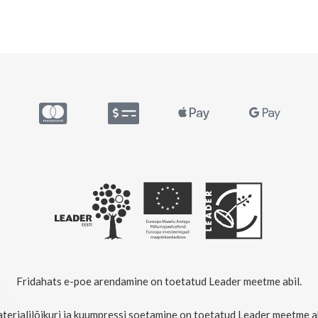
Fridahats e-poe arendamine on toetatud Leader meetme abil.
terjalilõikuri ja kuumpressi soetamine on toetatud Leader meetme ab