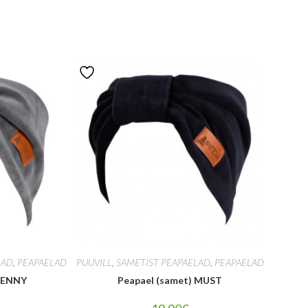
LAD
,
PEAPAELAD
PUUVILL
,
SAMETIST PEAPAELAD
,
PEAPAELAD
 JENNY
Peapael (samet) MUST