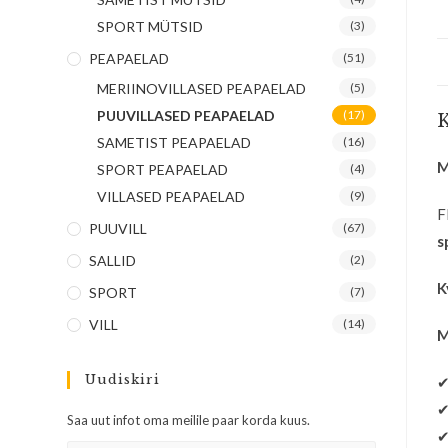
SPORT MÜTSID
(3)
PEAPAELAD
(51)
MERIINOVILLASED PEAPAELAD
(5)
PUUVILLASED PEAPAELAD
(17)
K
SAMETIST PEAPAELAD
(16)
M
SPORT PEAPAELAD
(4)
VILLASED PEAPAELAD
(9)
F
PUUVILL
(67)
s
SALLID
(2)
K
SPORT
(7)
VILL
(14)
M
Uudiskiri
Saa uut infot oma meilile paar korda kuus.