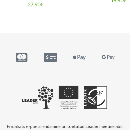
19.90
€
27.90
€
Fridahats e-poe arendamine on toetatud Leader meetme abil.