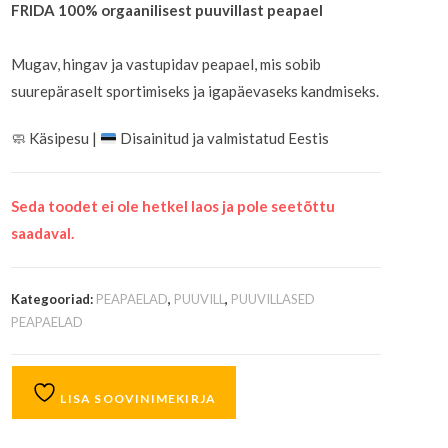
FRIDA 100% orgaanilisest puuvillast peapael
Mugav, hingav ja vastupidav peapael, mis sobib
suurepäraselt sportimiseks ja igapäevaseks kandmiseks.
🧼
Käsipesu |
Disainitud ja valmistatud Eestis
Seda toodet ei ole hetkel laos ja pole seetõttu
saadaval.
Kategooriad:
PEAPAELAD
,
PUUVILL
,
PUUVILLASED
PEAPAELAD
LISA SOOVINIMEKIRJA