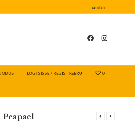
English
OODUS
LOGI SISSE / REGISTREERU
0
Peapael