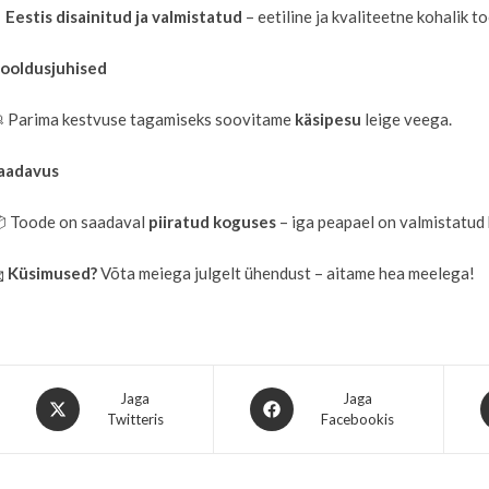
✔
Eestis disainitud ja valmistatud
– eetiline ja kvaliteetne kohalik t
ooldusjuhised
 Parima kestvuse tagamiseks soovitame
käsipesu
leige veega.
aadavus
 Toode on saadaval
piiratud koguses
– iga peapael on valmistatud

Küsimused?
Võta meiega julgelt ühendust – aitame hea meelega!
Jaga
Jaga
Twitteris
Facebookis