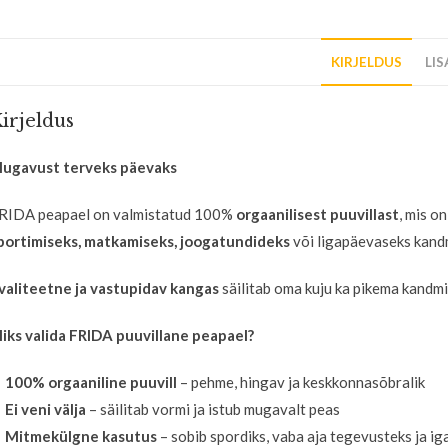
KIRJELDUS
LI
irjeldus
ugavust terveks päevaks
RIDA peapael on valmistatud 100%
orgaanilisest puuvillast
, mis o
portimiseks, matkamiseks, joogatundideks
või ligapäevaseks kand
valiteetne ja vastupidav kangas
säilitab oma kuju ka pikema kandmis
iks valida FRIDA puuvillane peapael?
✔
100% orgaaniline puuvill
– pehme, hingav ja keskkonnasõbralik
✔
Ei veni välja
– säilitab vormi ja istub mugavalt peas
✔
Mitmekülgne kasutus
– sobib spordiks, vaba aja tegevusteks ja 