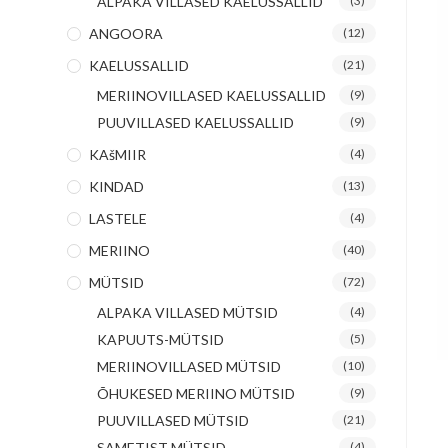
ALPAKA VILLASED KAELUSSALLID
(3)
ANGOORA
(12)
KAELUSSALLID
(21)
MERIINOVILLASED KAELUSSALLID
(9)
PUUVILLASED KAELUSSALLID
(9)
KAšMIIR
(4)
KINDAD
(13)
LASTELE
(4)
MERIINO
(40)
MÜTSID
(72)
ALPAKA VILLASED MÜTSID
(4)
KAPUUTS-MÜTSID
(5)
MERIINOVILLASED MÜTSID
(10)
ÕHUKESED MERIINO MÜTSID
(9)
PUUVILLASED MÜTSID
(21)
SAMETIST MÜTSID
(4)