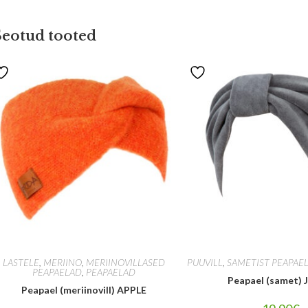
Seotud tooted
LASTELE
,
MERIINO
,
MERIINOVILLASED
PUUVILL
,
SAMETIST PEAPAE
PEAPAELAD
,
PEAPAELAD
Peapael (samet)
Peapael (meriinovill) APPLE