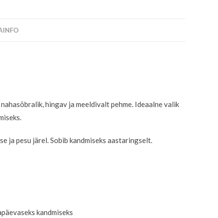
SAINFO
n nahasõbralik, hingav ja meeldivalt pehme. Ideaalne valik
miseks.
e ja pesu järel. Sobib kandmiseks aastaringselt.
igapäevaseks kandmiseks