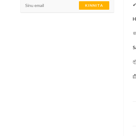
KINNITA
H

S

