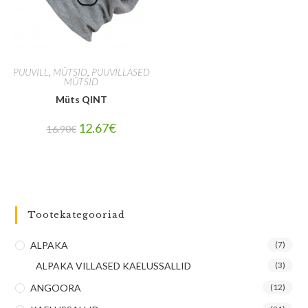
PUUVILL
,
MÜTSID
,
PUUVILLASED
MÜTSID
Müts QINT
12.67
€
16.90
€
Tootekategooriad
ALPAKA
(7)
ALPAKA VILLASED KAELUSSALLID
(3)
ANGOORA
(12)