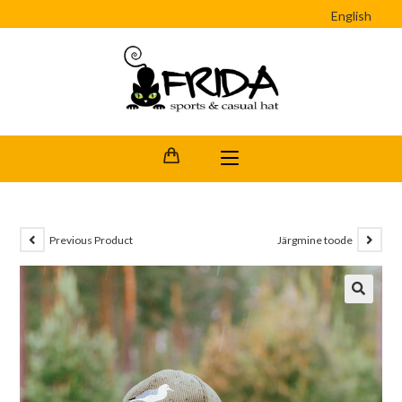
English
Previous Product
Järgmine toode
🔍