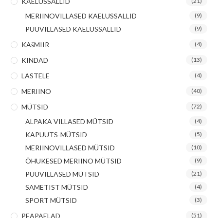
KAELUSSALLID
(21)
MERIINOVILLASED KAELUSSALLID
(9)
PUUVILLASED KAELUSSALLID
(9)
KAšMIIR
(4)
KINDAD
(13)
LASTELE
(4)
MERIINO
(40)
MÜTSID
(72)
ALPAKA VILLASED MÜTSID
(4)
KAPUUTS-MÜTSID
(5)
MERIINOVILLASED MÜTSID
(10)
ÕHUKESED MERIINO MÜTSID
(9)
PUUVILLASED MÜTSID
(21)
SAMETIST MÜTSID
(4)
SPORT MÜTSID
(3)
PEAPAELAD
(51)