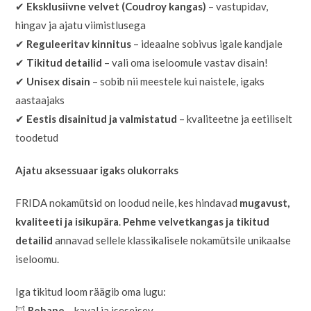
✔
Eksklusiivne velvet (Coudroy kangas)
– vastupidav,
hingav ja ajatu viimistlusega
✔
Reguleeritav kinnitus
– ideaalne sobivus igale kandjale
✔
Tikitud detailid
– vali oma iseloomule vastav disain!
✔
Unisex disain
– sobib nii meestele kui naistele, igaks
aastaajaks
✔
Eestis disainitud ja valmistatud
– kvaliteetne ja eetiliselt
toodetud
Ajatu aksessuaar igaks olukorraks
FRIDA nokamütsid on loodud neile, kes hindavad
mugavust,
kvaliteeti ja isikupära
.
Pehme velvetkangas ja tikitud
detailid
annavad sellele klassikalisele nokamütsile unikaalse
iseloomu.
Iga tikitud loom räägib oma lugu:
🦊
Rebane
– kaval ja iseseisev