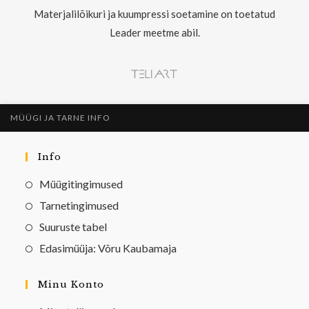
Materjalilõikuri ja kuumpressi soetamine on toetatud
Leader meetme abil.
MÜÜGI JA TARNE INFO
Info
Müügitingimused
Tarnetingimused
Suuruste tabel
Edasimüüja: Võru Kaubamaja
Minu Konto