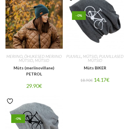
-0%
MERIINO
,
ÕHUKESED MERIINO
PUUVILL
,
MÜTSID
,
PUUVILLASED
MÜTSID
,
MÜTSID
MÜTSID
Müts (meriinovillane)
Müts BIKER
PETROL
14.17
€
18.90
€
29.90
€
-0%