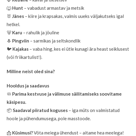
🐺
Hunt
– vabadust armastav ja metsik
🐰
Jänes
– kiire ja krapsakas, valmis uueks väljakutseks igal
hetkel.
🐻
Karu
– rahulik ja jõuline
🐧
Pingviin
– sarmikas ja seltskondlik
🐦
Kajakas
– vaba hing, kes ei ütle kunagi ära heast seiklusest
(või friikartulist!).
Milline neist oled sina?
Hooldus ja saadavus
🧼
Parima kestvuse ja välimuse säilitamiseks soovitame
käsipesu.
📦
Saadaval piiratud koguses
– iga müts on valmistatud
hoole ja pühendumusega, pole masstoode.
📩
Küsimusi?
Võta meiega ühendust – aitame hea meelega!