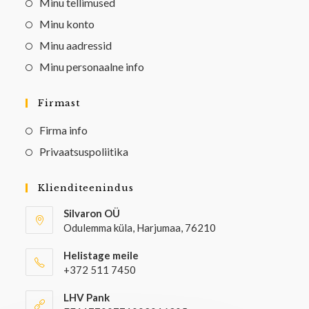
Minu tellimused
Minu konto
Minu aadressid
Minu personaalne info
Firmast
Firma info
Privaatsuspoliitika
Klienditeenindus
Silvaron OÜ
Odulemma küla, Harjumaa, 76210
Helistage meile
+372 511 7450
LHV Pank