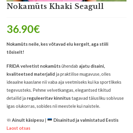
Nokamüts Khaki Seagull
36.90
€
Nokamüts neile, kes võtavad elu kergelt, aga stiili
tõsiselt!
FRIDA velvetist nokamüts
ühendab
ajatu disaini,
kvaliteetsed materjalid
ja praktilise mugavuse, olles
ideaalne kaaslane nii vaba aja veetmiseks kui ka sportlikeks
tegevusteks. Pehme velvetkangas, elegantsed tikitud
detailid ja
reguleeritav kinnitus
tagavad täiusliku sobivuse
igas olukorras, sobides nii meestele kui naistele.
🧼
Ainult käsipesu
|
Disainitud ja valmistatud Eestis
Laost otsas