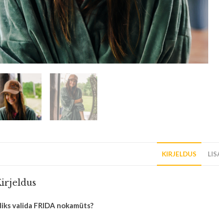
KIRJELDUS
LI
irjeldus
iks valida FRIDA nokamüts?