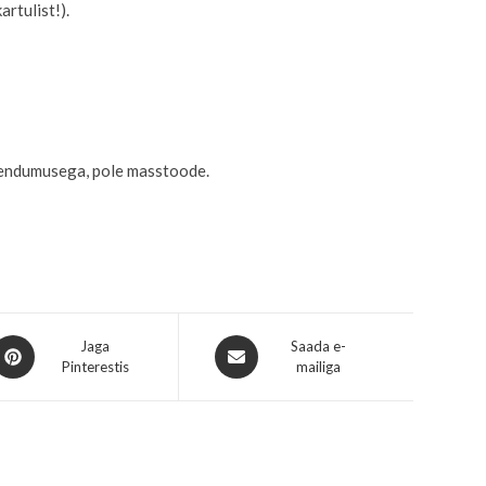
artulist!).
hendumusega, pole masstoode.
Jaga
Saada e-
Pinterestis
mailiga