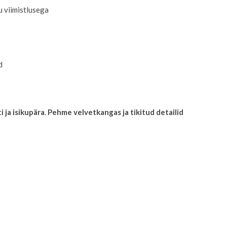
u viimistlusega
d
 ja isikupära
.
Pehme velvetkangas ja tikitud detailid