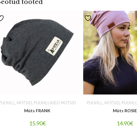
Seotud tooted
PUUVILL
,
MÜTSID
,
PUUVILLASED MÜTSID
PUUVILL
,
MÜTSID
,
PUUVIL
Müts FRANK
Müts ROSI
15.90
€
14.90
€