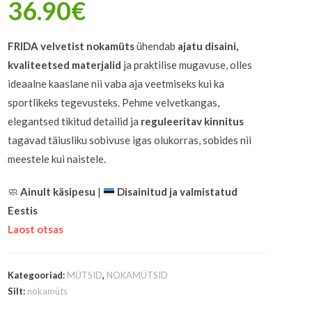
36.90
€
FRIDA velvetist nokamüts
ühendab
ajatu disaini,
kvaliteetsed materjalid
ja praktilise mugavuse, olles
ideaalne kaaslane nii vaba aja veetmiseks kui ka
sportlikeks tegevusteks. Pehme velvetkangas,
elegantsed tikitud detailid ja
reguleeritav kinnitus
tagavad täiusliku sobivuse igas olukorras, sobides nii
meestele kui naistele.
🧼
Ainult käsipesu
|
Disainitud ja valmistatud
Eestis
Laost otsas
Kategooriad:
MÜTSID
,
NOKAMÜTSID
Silt:
nokamüts