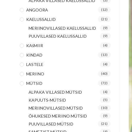
ALPAKA VILLASED KAELUSSALLID
(3)
ANGOORA
(12)
KAELUSSALLID
(21)
MERIINOVILLASED KAELUSSALLID
(9)
PUUVILLASED KAELUSSALLID
(9)
KAšMIIR
(4)
KINDAD
(13)
LASTELE
(4)
MERIINO
(40)
MÜTSID
(72)
ALPAKA VILLASED MÜTSID
(4)
KAPUUTS-MÜTSID
(5)
MERIINOVILLASED MÜTSID
(10)
ÕHUKESED MERIINO MÜTSID
(9)
PUUVILLASED MÜTSID
(21)
SAMETIST MÜTSID
(4)