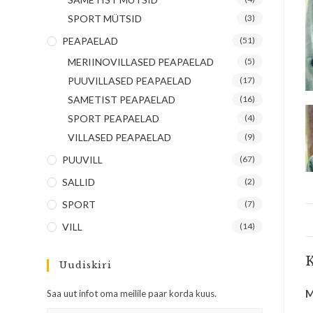
SPORT MÜTSID
(3)
PEAPAELAD
(51)
MERIINOVILLASED PEAPAELAD
(5)
PUUVILLASED PEAPAELAD
(17)
SAMETIST PEAPAELAD
(16)
SPORT PEAPAELAD
(4)
VILLASED PEAPAELAD
(9)
PUUVILL
(67)
SALLID
(2)
SPORT
(7)
VILL
(14)
K
Uudiskiri
M
Saa uut infot oma meilile paar korda kuus.