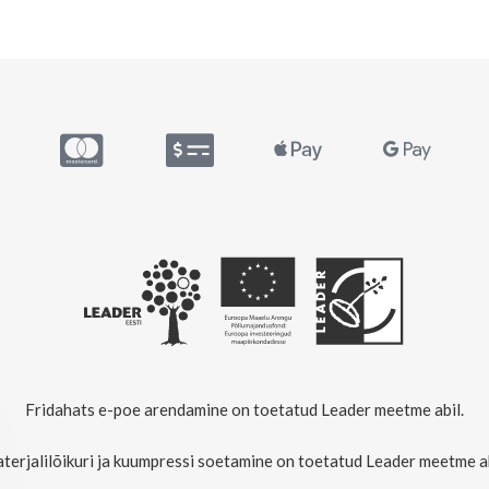
Fridahats e-poe arendamine on toetatud Leader meetme abil.
terjalilõikuri ja kuumpressi soetamine on toetatud Leader meetme ab