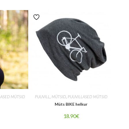
LASED MÜTSID
PUUVILL
,
MÜTSID
,
PUUVILLASED MÜTSID
E
Müts BIKE helkur
18.90
€