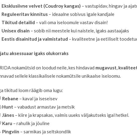
✔
Eksklusiivne velvet (Coudroy kangas)
– vastupidav, hingav ja ajat
✔
Reguleeritav kinnitus
– ideaalne sobivus igale kandjale
✔
Tikitud detailid
– vali oma iseloomule vastav disain!
✔
Unisex disain
– sobib nii meestele kui naistele, igaks aastaajaks
✔
Eestis disainitud ja valmistatud
– kvaliteetne ja eetiliselt toodetu
jatu aksessuaar igaks olukorraks
RIDA nokamütsid on loodud neile, kes hindavad
mugavust, kvaliteeti
nnavad sellele klassikalisele nokamütsile unikaalse iseloomu.
ga tikitud loom räägib oma lugu:

Rebane
– kaval ja iseseisev

Hunt
– vabadust armastav ja metsik

Jänes
– kiire ja krapsakas, valmis uueks väljakutseks igal hetkel.

Karu
– rahulik ja jõuline

Pingviin
– sarmikas ja seltskondlik