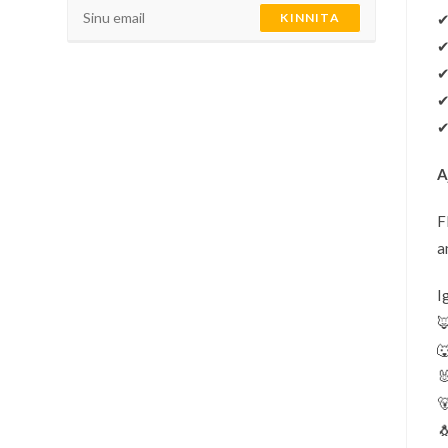
KINNITA
A
F
a
I




