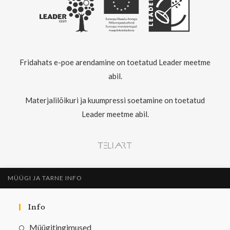
Fridahats e-poe arendamine on toetatud Leader meetme
abil.
Materjalilõikuri ja kuumpressi soetamine on toetatud
Leader meetme abil.
MÜÜGI JA TARNE INFO
Info
Müügitingimused