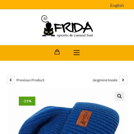
English
Previous Product
Järgmine toode
-25%
🔍