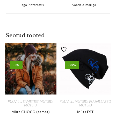
Jaga Pinterestis
Saada e-mailiga
Seotud tooted
-0%
-25%
PUUVILL
,
SAMETIST MÜTSID
,
PUUVILL
,
MÜTSID
,
PUUVILLASED
MÜTSID
MÜTSID
Müts CHOCO (samet)
Müts EST