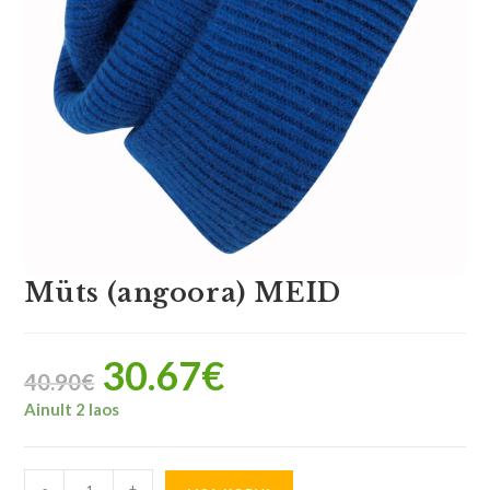
Müts (angoora) MEID
30.67
€
40.90
€
Ainult 2 laos
-
+