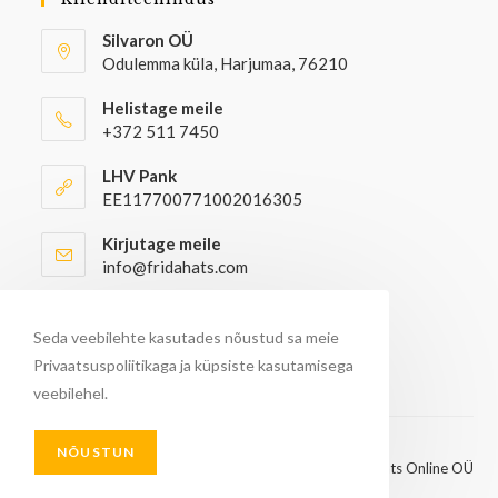
Silvaron OÜ
Odulemma küla, Harjumaa, 76210
Helistage meile
+372 511 7450
LHV Pank
EE117700771002016305
Kirjutage meile
info@fridahats.com
Hulgiostjatel palun kontakteeruda
info@fridahats.com
Seda veebilehte kasutades nõustud sa meie
Privaatsuspoliitikaga ja küpsiste kasutamisega
veebilehel.
NÕUSTUN
© Kõik õigused kaitstud 2026 - FridaHats Online OÜ