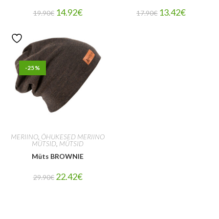
14.92
€
13.42
€
19.90
€
17.90
€
-25%
MERIINO
,
ÕHUKESED MERIINO
MÜTSID
,
MÜTSID
Müts BROWNIE
22.42
€
29.90
€