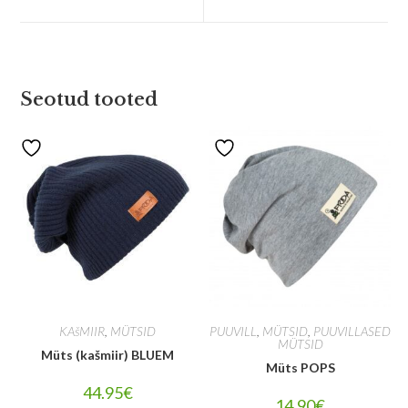
Seotud tooted
KAšMIIR
,
MÜTSID
PUUVILL
,
MÜTSID
,
PUUVILLASED
MÜTSID
Müts (kašmiir) BLUEM
Müts POPS
44.95
€
14.90
€