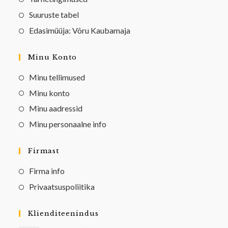
Suuruste tabel
Edasimüüja: Võru Kaubamaja
Minu Konto
Minu tellimused
Minu konto
Minu aadressid
Minu personaalne info
Firmast
Firma info
Privaatsuspoliitika
Klienditeenindus