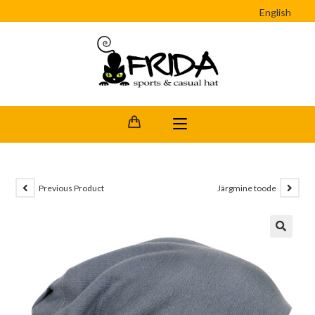
English
Previous Product
Järgmine toode
🔍