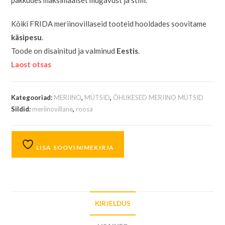
pakkudes maksimaalset mugavust ja stiili.
Kõiki FRIDA meriinovillaseid tooteid hooldades soovitame
käsipesu
.
Toode on disainitud ja valminud
Eestis
.
Laost otsas
Kategooriad:
MERIINO
,
MÜTSID
,
ÕHUKESED MERIINO MÜTSID
Sildid:
meriinovillane
,
roosa
LISA SOOVINIMEKIRJA
KIRJELDUS