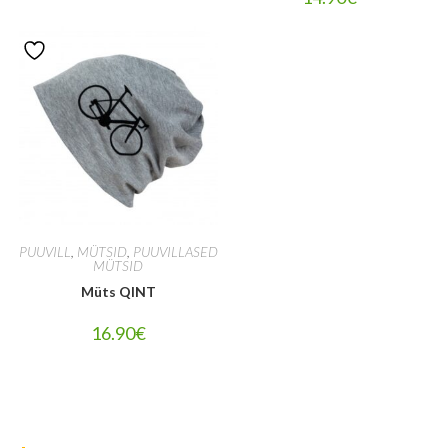
PUUVILL
,
MÜTSID
,
PUUVILLASED
MÜTSID
Müts QINT
16.90
€