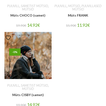
PUUVILL
,
SAMETIST MÜTSID
,
PUUVILL
,
MÜTSID
,
PUUVILLASED
MÜTSID
MÜTSID
Müts CHOCO (samet)
Müts FRANK
14.92
€
11.92
€
19.90
€
15.90
€
-0%
PUUVILL
,
SAMETIST MÜTSID
,
MÜTSID
Müts CISBY (samet)
14.92
€
19.90
€