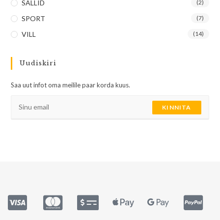
SALLID
(2)
SPORT
(7)
VILL
(14)
Uudiskiri
Saa uut infot oma meilile paar korda kuus.
KINNITA