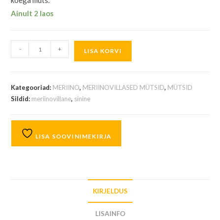
koega müts.
Ainult 2 laos
-
+
LISA KORVI
Kategooriad:
MERIINO
,
MERIINOVILLASED MÜTSID
,
MÜTSID
Sildid:
meriinovillane
,
sinine
LISA SOOVINIMEKIRJA
KIRJELDUS
LISAINFO