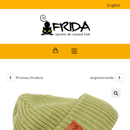
English
Previous Product
Järgmine toode
🔍