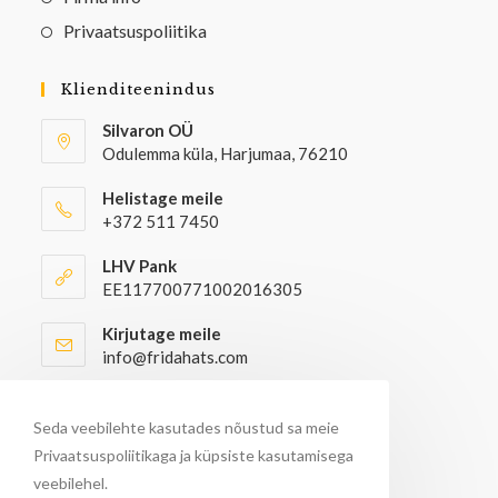
Privaatsuspoliitika
Klienditeenindus
Silvaron OÜ
Odulemma küla, Harjumaa, 76210
Helistage meile
+372 511 7450
LHV Pank
EE117700771002016305
Kirjutage meile
info@fridahats.com
Hulgiostjatel palun kontakteeruda
info@fridahats.com
Seda veebilehte kasutades nõustud sa meie
Privaatsuspoliitikaga ja küpsiste kasutamisega
veebilehel.