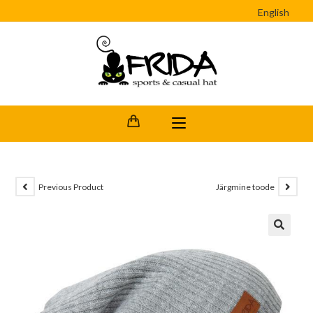
English
Previous Product
Järgmine toode
🔍