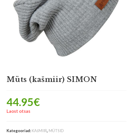
Müts (kašmiir) SIMON
44.95
€
Laost otsas
Kategooriad:
KAšMIIR
,
MÜTSID