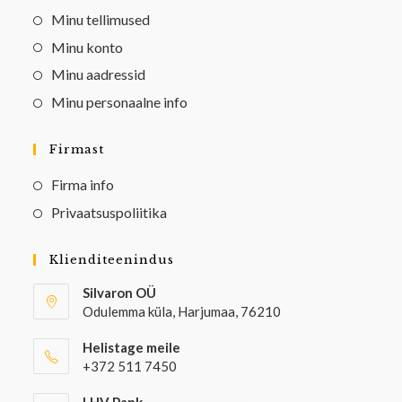
Minu tellimused
Minu konto
Minu aadressid
Minu personaalne info
Firmast
Firma info
Privaatsuspoliitika
Klienditeenindus
Silvaron OÜ
Odulemma küla, Harjumaa, 76210
Helistage meile
+372 511 7450