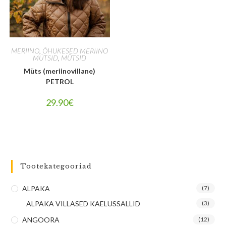
MERIINO
,
ÕHUKESED MERIINO
MÜTSID
,
MÜTSID
Müts (meriinovillane)
PETROL
29.90
€
Tootekategooriad
ALPAKA
(7)
ALPAKA VILLASED KAELUSSALLID
(3)
ANGOORA
(12)