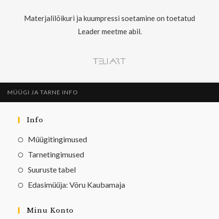
Materjalilõikuri ja kuumpressi soetamine on toetatud
Leader meetme abil.
MÜÜGI JA TARNE INFO
Info
Müügitingimused
Tarnetingimused
Suuruste tabel
Edasimüüja: Võru Kaubamaja
Minu Konto