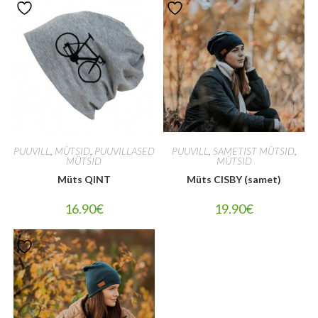
PUUVILL
,
MÜTSID
,
PUUVILLASED
PUUVILL
,
SAMETIST MÜTSID
,
MÜTSID
MÜTSID
Müts QINT
Müts CISBY (samet)
16.90
€
19.90
€