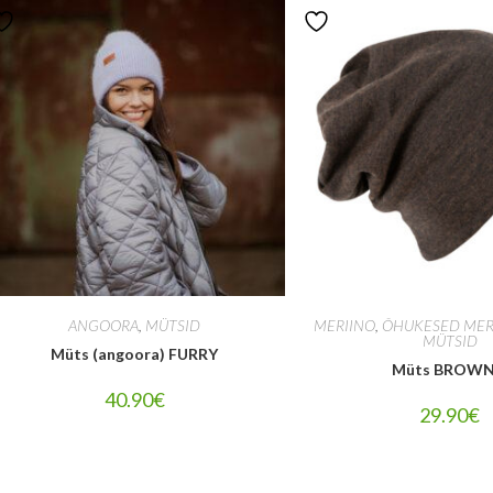
ANGOORA
,
MÜTSID
MERIINO
,
ÕHUKESED MER
MÜTSID
Müts (angoora) FURRY
Müts BROWN
40.90
€
29.90
€