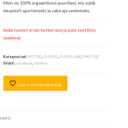
Müts on 100% orgaanilisest puuvillast, mis sobib
ideaalselt sportimiseks ja vaba aja veetmiseks.
Seda toodet ei ole hetkel laos ja pole seetõttu
saadaval.
Kategooriad:
MÜTSID
,
PUUVILL
,
PUUVILLASED MÜTSID
Sildid:
puuvillane
,
roheline
LISA SOOVINIMEKIRJA
SAINFO