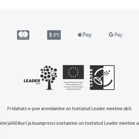
Fridahats e-poe arendamine on toetatud Leader meetme abil.
terjalilõikuri ja kuumpressi soetamine on toetatud Leader meetme ab