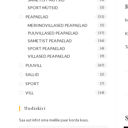
K
SPORT MÜTSID
(3)
PEAPAELAD
(51)
M
MERIINOVILLASED PEAPAELAD
(5)
PUUVILLASED PEAPAELAD
(17)
K
SAMETIST PEAPAELAD
(16)
T
SPORT PEAPAELAD
(4)
VILLASED PEAPAELAD
(9)
PUUVILL
(67)
SALLID
(2)
SPORT
(7)
VILL
(14)
Uudiskiri
Saa uut infot oma meilile paar korda kuus.