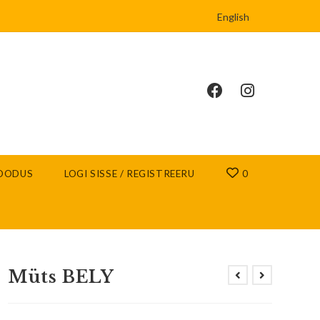
English
OODUS
LOGI SISSE / REGISTREERU
0
Müts BELY