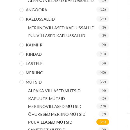
ALPAKA VILLASED KAELUSSALLID
(3)
ANGOORA
(12)
KAELUSSALLID
(21)
MERIINOVILLASED KAELUSSALLID
(9)
PUUVILLASED KAELUSSALLID
(9)
KAšMIIR
(4)
KINDAD
(13)
LASTELE
(4)
MERIINO
(40)
MÜTSID
(72)
ALPAKA VILLASED MÜTSID
(4)
KAPUUTS-MÜTSID
(5)
MERIINOVILLASED MÜTSID
(10)
ÕHUKESED MERIINO MÜTSID
(9)
PUUVILLASED MÜTSID
(21)
SAMETIST MÜTSID
(4)