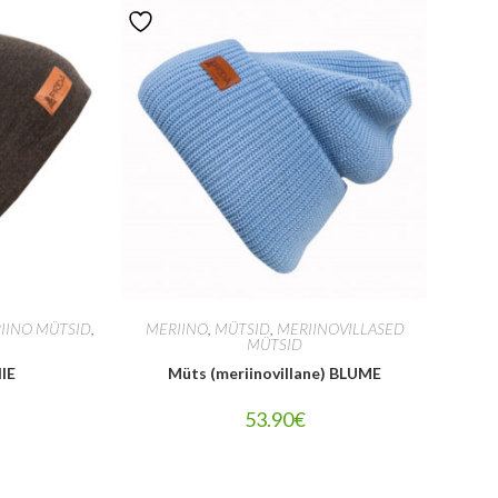
IINO MÜTSID
,
MERIINO
,
MÜTSID
,
MERIINOVILLASED
MÜTSID
IE
Müts (meriinovillane) BLUME
53.90
€