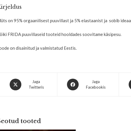
irjeldus
üts on 95% orgaanilisest puuvillast ja 5% elastaanist ja sobib ideaal
õiki FRIDA puuvillaseid tooteid hooldades soovitame käsipesu.
oode on disainitud ja valmistatud Eestis.
Jaga
Jaga
Twitteris
Facebookis
Seotud tooted