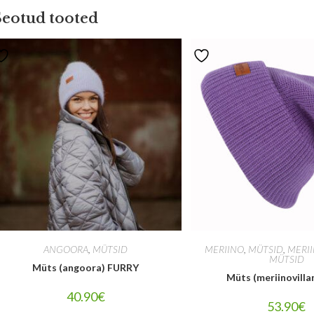
Seotud tooted
ANGOORA
,
MÜTSID
MERIINO
,
MÜTSID
,
MERI
MÜTSID
Müts (angoora) FURRY
Müts (meriinovilla
40.90
€
53.90
€