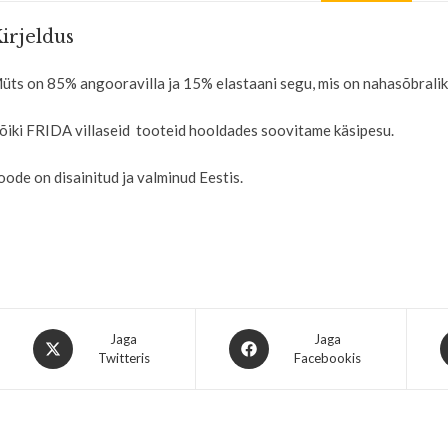
irjeldus
üts on 85% angooravilla ja 15% elastaani segu, mis on nahasõbralik
õiki FRIDA villaseid tooteid hooldades soovitame käsipesu.
oode on disainitud ja valminud Eestis.
Jaga
Jaga
Twitteris
Facebookis