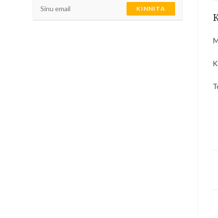
KINNITA
K
M
K
T