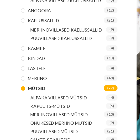
ALPAKA VILLASED KAELUSSALLID
(3)
ANGOORA
(12)
KAELUSSALLID
(21)
MERIINOVILLASED KAELUSSALLID
(9)
PUUVILLASED KAELUSSALLID
(9)
KAšMIIR
(4)
KINDAD
(13)
LASTELE
(4)
MERIINO
(40)
MÜTSID
(72)
ALPAKA VILLASED MÜTSID
(4)
KAPUUTS-MÜTSID
(5)
MERIINOVILLASED MÜTSID
(10)
ÕHUKESED MERIINO MÜTSID
(9)
PUUVILLASED MÜTSID
(21)
SAMETIST MÜTSID
(4)