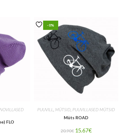
-0%
INOVILLASED
PUUVILL
,
MÜTSID
,
PUUVILLASED MÜTSID
Müts ROAD
ne) FLO
15.67
€
20.90
€