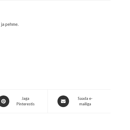
 ja pehme.
Jaga
Saada e-
Pinterestis
mailiga