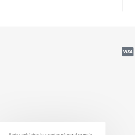
Seda veebilehte kasutades nõustud sa meie