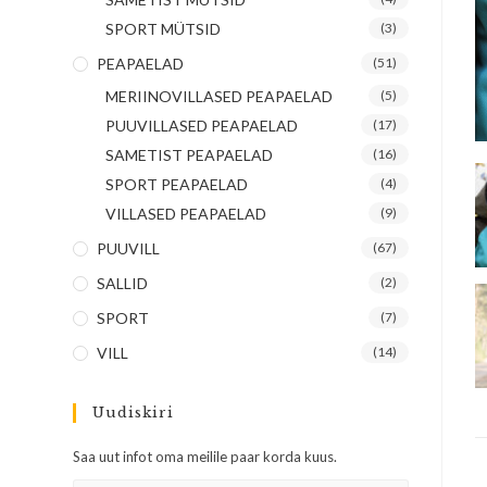
SPORT MÜTSID
(3)
PEAPAELAD
(51)
MERIINOVILLASED PEAPAELAD
(5)
PUUVILLASED PEAPAELAD
(17)
SAMETIST PEAPAELAD
(16)
SPORT PEAPAELAD
(4)
VILLASED PEAPAELAD
(9)
PUUVILL
(67)
SALLID
(2)
SPORT
(7)
VILL
(14)
Uudiskiri
Saa uut infot oma meilile paar korda kuus.