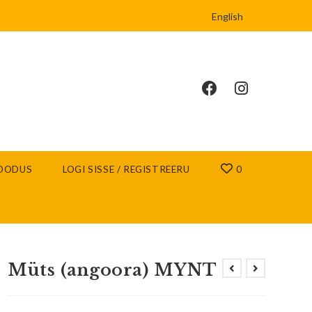
English
OODUS
LOGI SISSE / REGISTREERU
0
Müts (angoora) MYNT