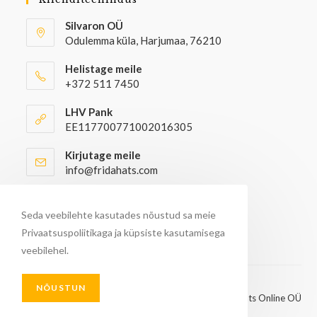
Silvaron OÜ
Odulemma küla, Harjumaa, 76210
Helistage meile
+372 511 7450
LHV Pank
EE117700771002016305
Kirjutage meile
info@fridahats.com
Hulgiostjatel palun kontakteeruda
info@fridahats.com
Seda veebilehte kasutades nõustud sa meie
Privaatsuspoliitikaga ja küpsiste kasutamisega
veebilehel.
NÕUSTUN
© Kõik õigused kaitstud 2026 - FridaHats Online OÜ