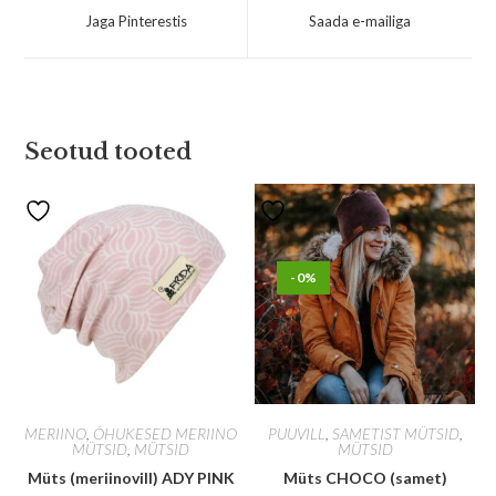
Jaga Pinterestis
Saada e-mailiga
Seotud tooted
-0%
MERIINO
,
ÕHUKESED MERIINO
PUUVILL
,
SAMETIST MÜTSID
,
MÜTSID
,
MÜTSID
MÜTSID
Müts (meriinovill) ADY PINK
Müts CHOCO (samet)