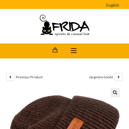
English
Previous Product
Järgmine toode
🔍