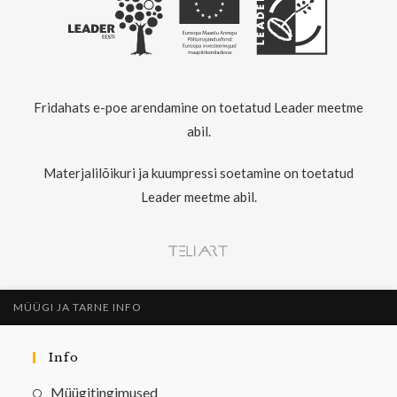
Fridahats e-poe arendamine on toetatud Leader meetme
abil.
Materjalilõikuri ja kuumpressi soetamine on toetatud
Leader meetme abil.
MÜÜGI JA TARNE INFO
Info
Müügitingimused