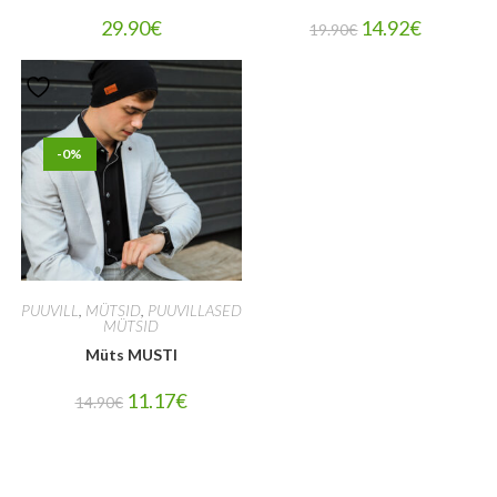
29.90
€
14.92
€
19.90
€
-0%
PUUVILL
,
MÜTSID
,
PUUVILLASED
MÜTSID
Müts MUSTI
11.17
€
14.90
€