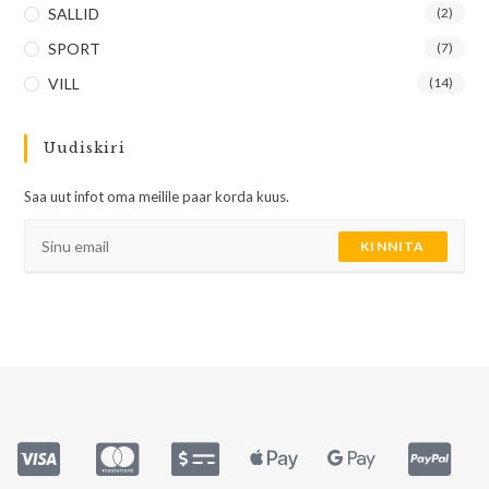
SALLID
(2)
SPORT
(7)
VILL
(14)
Uudiskiri
Saa uut infot oma meilile paar korda kuus.
KINNITA