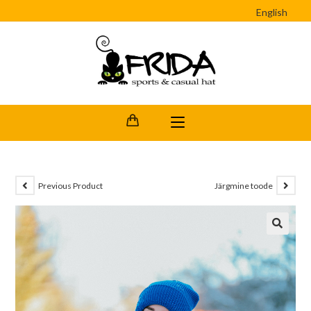
English
Previous Product
Järgmine toode
🔍