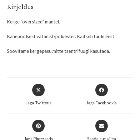
Kirjeldus
Kerge “oversized” mantel.
Kahepoolsest vatiinist/polüester. Kaitseb tuule eest.
Soovitame kergepesu,mitte tsentrifuugi kasutada.
Jaga Twitteris
Jaga Facebookis
Jaga Pinterestis
Saada e-mailiga