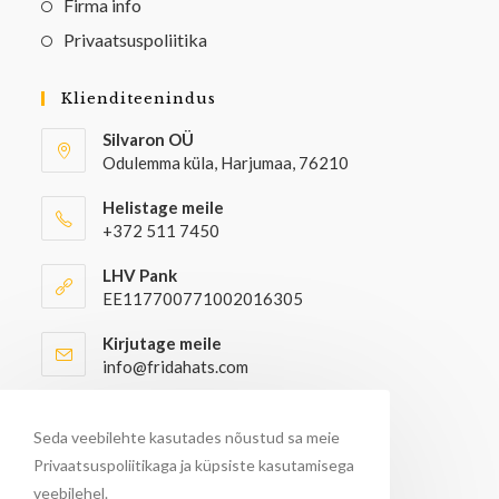
Firma info
Privaatsuspoliitika
Klienditeenindus
Silvaron OÜ
Odulemma küla, Harjumaa, 76210
Helistage meile
+372 511 7450
LHV Pank
EE117700771002016305
Kirjutage meile
info@fridahats.com
Hulgiostjatel palun kontakteeruda
info@fridahats.com
Seda veebilehte kasutades nõustud sa meie
Privaatsuspoliitikaga ja küpsiste kasutamisega
veebilehel.