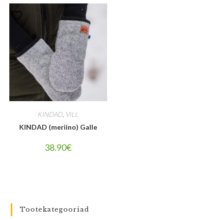
KINDAD
,
VILL
KINDAD (meriino) Galle
38.90
€
Tootekategooriad