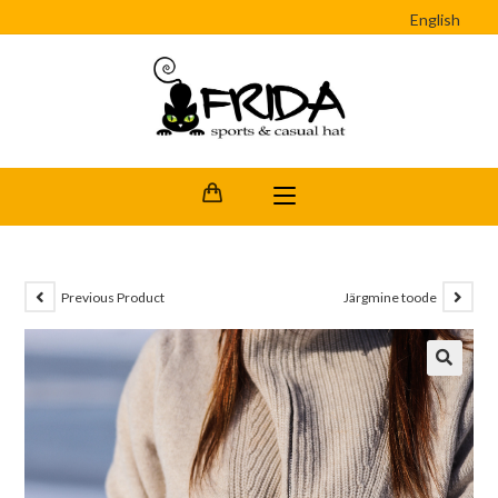
English
Previous Product
Järgmine toode
🔍