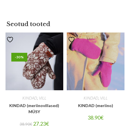
Seotud tooted
-30%
KINDAD
,
VILL
KINDAD
,
VILL
KINDAD (meriinovillased)
KINDAD (meriino)
MÜSY
38.90
€
27.23
€
38.90
€