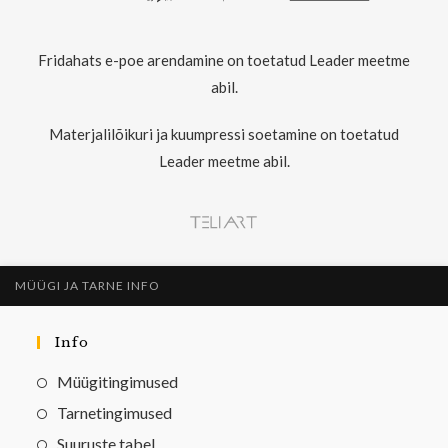
Fridahats e-poe arendamine on toetatud Leader meetme
abil.
Materjalilõikuri ja kuumpressi soetamine on toetatud
Leader meetme abil.
MÜÜGI JA TARNE INFO
Info
Müügitingimused
Tarnetingimused
Suuruste tabel