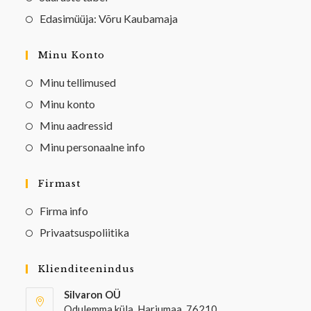
Edasimüüja: Võru Kaubamaja
Minu Konto
Minu tellimused
Minu konto
Minu aadressid
Minu personaalne info
Firmast
Firma info
Privaatsuspoliitika
Klienditeenindus
Silvaron OÜ
Odulemma küla, Harjumaa, 76210