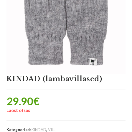
KINDAD (lambavillased)
29.90
€
Laost otsas
Kategooriad:
KINDAD
,
VILL