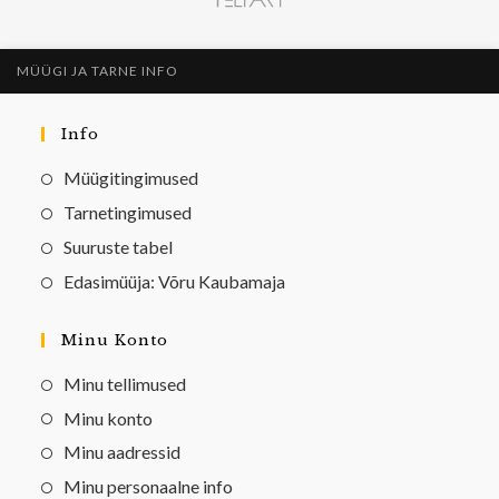
MÜÜGI JA TARNE INFO
Info
Müügitingimused
Tarnetingimused
Suuruste tabel
Edasimüüja: Võru Kaubamaja
Minu Konto
Minu tellimused
Minu konto
Minu aadressid
Minu personaalne info