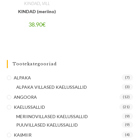
KINDAD
,
VILL
KINDAD (meriino)
38.90
€
Tootekategooriad
ALPAKA
(7)
ALPAKA VILLASED KAELUSSALLID
(3)
ANGOORA
(12)
KAELUSSALLID
(21)
MERIINOVILLASED KAELUSSALLID
(9)
PUUVILLASED KAELUSSALLID
(9)
KAšMIIR
(4)