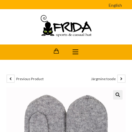
English
Previous Product
Järgmine toode
🔍