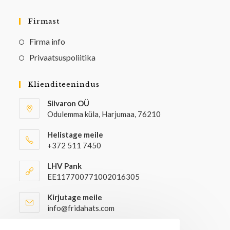
Firmast
Firma info
Privaatsuspoliitika
Klienditeenindus
Silvaron OÜ
Odulemma küla, Harjumaa, 76210
Helistage meile
+372 511 7450
LHV Pank
EE117700771002016305
Kirjutage meile
info@fridahats.com
Hulgiostjatel palun kontakteeruda