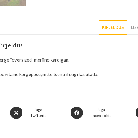
KIRJELDUS
LI
irjeldus
erge “oversized” meriino kardigan.
oovitame kergepesu,mitte tsentrifuugi kasutada.
Jaga
Jaga
Twitteris
Facebookis