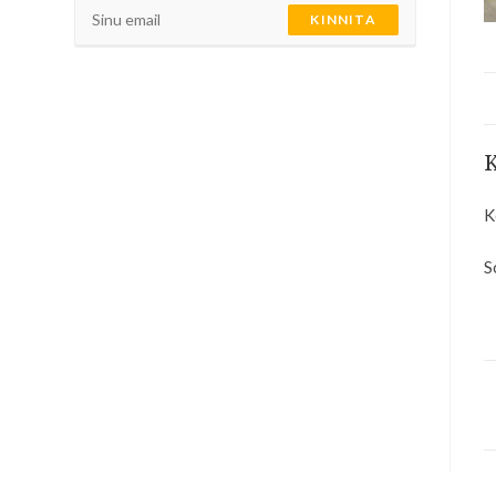
KINNITA
K
K
S