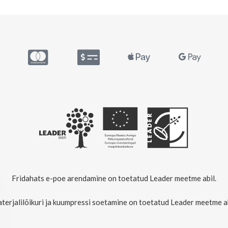
Fridahats e-poe arendamine on toetatud Leader meetme abil.
terjalilõikuri ja kuumpressi soetamine on toetatud Leader meetme ab