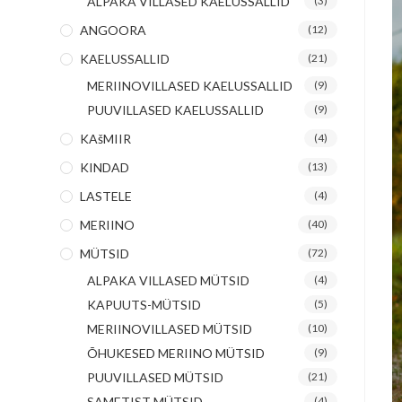
ALPAKA VILLASED KAELUSSALLID
(3)
ANGOORA
(12)
KAELUSSALLID
(21)
MERIINOVILLASED KAELUSSALLID
(9)
PUUVILLASED KAELUSSALLID
(9)
KAšMIIR
(4)
KINDAD
(13)
LASTELE
(4)
MERIINO
(40)
MÜTSID
(72)
ALPAKA VILLASED MÜTSID
(4)
KAPUUTS-MÜTSID
(5)
MERIINOVILLASED MÜTSID
(10)
ÕHUKESED MERIINO MÜTSID
(9)
PUUVILLASED MÜTSID
(21)
SAMETIST MÜTSID
(4)