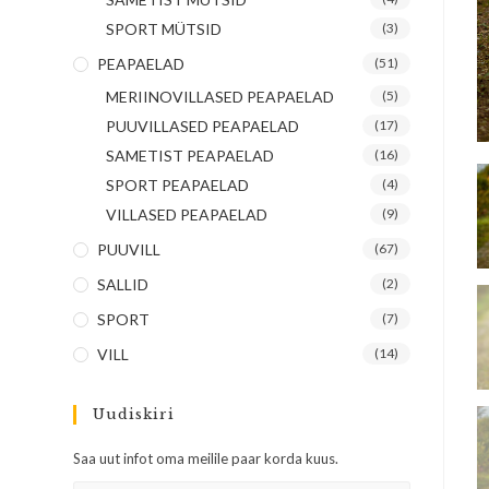
SPORT MÜTSID
(3)
PEAPAELAD
(51)
MERIINOVILLASED PEAPAELAD
(5)
PUUVILLASED PEAPAELAD
(17)
SAMETIST PEAPAELAD
(16)
SPORT PEAPAELAD
(4)
VILLASED PEAPAELAD
(9)
PUUVILL
(67)
SALLID
(2)
SPORT
(7)
VILL
(14)
Uudiskiri
Saa uut infot oma meilile paar korda kuus.